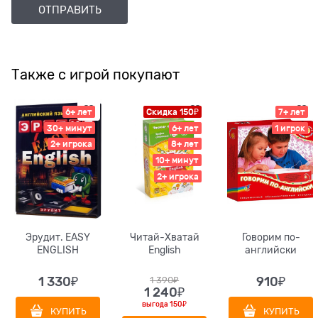
Также с игрой покупают
6+ лет
Скидка 150₽
7+ лет
30+ минут
6+ лет
1 игрок
2+ игрока
8+ лет
10+ минут
2+ игрока
Эрудит. EASY
Читай-Хватай
Говорим по-
ENGLISH
English
английски
1 330
₽
1 390
₽
910
₽
1 240
₽
выгода
150₽
КУПИТЬ
КУПИТЬ