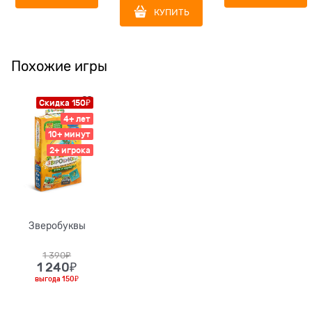
КУПИТЬ
Похожие игры
Скидка 150₽
4+ лет
10+ минут
2+ игрока
Зверобуквы
1 390
₽
1 240
₽
выгода
150₽