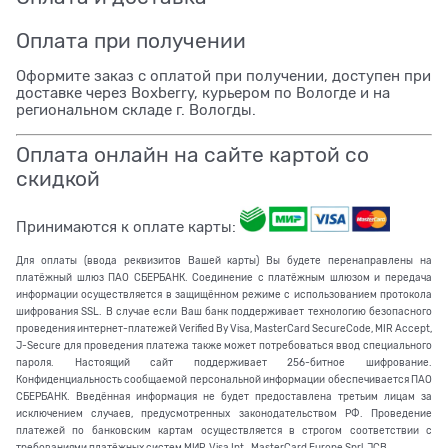
Оплата при получении
Оформите заказ с оплатой при получении, доступен при
доставке через Boxberry, курьером по Вологде и на
региональном складе г. Вологды.
Оплата онлайн на сайте картой со
скидкой
Принимаются к оплате карты:
Для оплаты (ввода реквизитов Вашей карты) Вы будете перенаправлены на
платёжный шлюз ПАО СБЕРБАНК. Соединение с платёжным шлюзом и передача
информации осуществляется в защищённом режиме с использованием протокола
шифрования SSL. В случае если Ваш банк поддерживает технологию безопасного
проведения интернет-платежей Verified By Visa, MasterCard SecureCode, MIR Accept,
J-Secure для проведения платежа также может потребоваться ввод специального
пароля. Настоящий сайт поддерживает 256-битное шифрование.
Конфиденциальность сообщаемой персональной информации обеспечивается ПАО
СБЕРБАНК. Введённая информация не будет предоставлена третьим лицам за
исключением случаев, предусмотренных законодательством РФ. Проведение
платежей по банковским картам осуществляется в строгом соответствии с
требованиями платёжных систем МИР, Visa Int., MasterCard Europe Sprl, JCB.