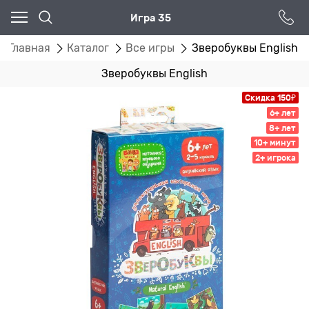
Игра 35
Главная
Каталог
Все игры
Зверобуквы English
Зверобуквы English
Скидка 150₽
6+ лет
8+ лет
10+ минут
2+ игрока