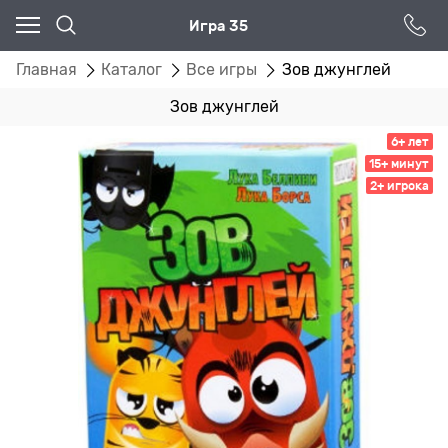
Игра 35
Главная
Каталог
Все игры
Зов джунглей
Зов джунглей
6+ лет
15+ минут
2+ игрока