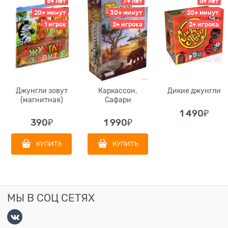
5+ лет
7+ лет
6+ лет
20+ минут
30+ минут
20+ минут
1 игрок
2+ игрока
2+ игрока
Джунгли зовут
Каркассон.
Дикие джунгли
(магнитная)
Сафари
1 490
₽
390
₽
1 990
₽
КУПИТЬ
КУПИТЬ
МЫ В СОЦ СЕТЯХ