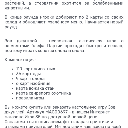
растений, а стервятник охотится за ослабленными
животными.
В конце раунда игроки добирают по 2 карты со своих
колод и обновляют «зелёное» меню. Начинается новый
раунд.
Зов джунглей – несложная тактическая игра с
элементами блефа. Партии проходят быстро и весело,
поэтому играть хочется снова и снова.
Комплектация:
110 карт животных
36 карт еды
9 карт голода
6 карт изобилия
карта вожака стаи
карта свирепого охотника
правила игры
Вы можете купить или заказать настольную игру Зов
джунглей, Артикул MAG00697 - в нашем Интернет
магазине Игра 35 по доступной низкой цене.
Ознакомиться с описанием, фото, характеристики и
отзывами покупателей. Мы доставим ваш заказ по всей