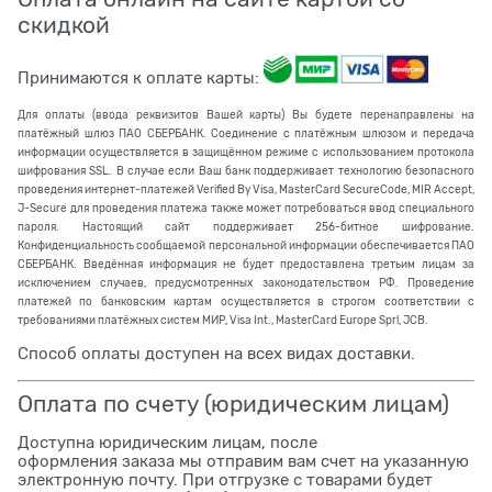
скидкой
Принимаются к оплате карты:
Для оплаты (ввода реквизитов Вашей карты) Вы будете перенаправлены на
платёжный шлюз ПАО СБЕРБАНК. Соединение с платёжным шлюзом и передача
информации осуществляется в защищённом режиме с использованием протокола
шифрования SSL. В случае если Ваш банк поддерживает технологию безопасного
проведения интернет-платежей Verified By Visa, MasterCard SecureCode, MIR Accept,
J-Secure для проведения платежа также может потребоваться ввод специального
пароля. Настоящий сайт поддерживает 256-битное шифрование.
Конфиденциальность сообщаемой персональной информации обеспечивается ПАО
СБЕРБАНК. Введённая информация не будет предоставлена третьим лицам за
исключением случаев, предусмотренных законодательством РФ. Проведение
платежей по банковским картам осуществляется в строгом соответствии с
требованиями платёжных систем МИР, Visa Int., MasterCard Europe Sprl, JCB.
Способ оплаты доступен на всех видах доставки.
Оплата по счету (юридическим лицам)
Доступна юридическим лицам, после
оформления заказа мы отправим вам счет на указанную
электронную почту. При отгрузке с товарами будет