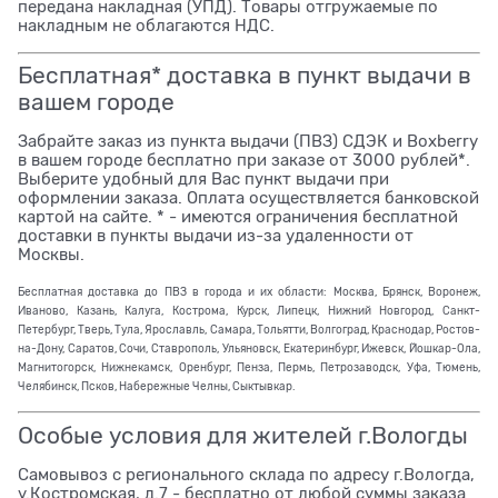
передана накладная (УПД). Товары отгружаемые по
накладным не облагаются НДС.
Бесплатная* доставка в пункт выдачи в
вашем городе
Забрайте заказ из пункта выдачи (ПВЗ) СДЭК и Boxberry
в вашем городе бесплатно при заказе от 3000 рублей*.
Выберите удобный для Вас пункт выдачи при
оформлении заказа. Оплата осуществляется банковской
картой на сайте. * - имеются ограничения бесплатной
доставки в пункты выдачи из-за удаленности от
Москвы.
Бесплатная доставка до ПВЗ в города и их области: Москва, Брянск, Воронеж,
Иваново, Казань, Калуга, Кострома, Курск, Липецк, Нижний Новгород, Санкт-
Петербург, Тверь, Тула, Ярославль, Самара, Тольятти, Волгоград, Краснодар, Ростов-
на-Дону, Саратов, Сочи, Ставрополь, Ульяновск, Екатеринбург, Ижевск, Йошкар-Ола,
Магнитогорск, Нижнекамск, Оренбург, Пенза, Пермь, Петрозаводск, Уфа, Тюмень,
Челябинск, Псков, Набережные Челны, Сыктывкар.
Особые условия для жителей г.Вологды
Самовывоз с регионального склада по адресу г.Вологда,
у.Костромская, д.7 - бесплатно от любой суммы заказа