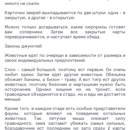
никого не съели.
Карточки зверей выкладываются по две штуки: одна - в
закрытую, а другая - в открытую.
Можно только догадываться, какие сюрпризы готовят
вам соперники. Затем все закрытые карты
переворачиваются, и наступает время обеда.
Законы джунглей
Животные едят по очереди в зависимости от размера и
своих индивидуальных предпочтений.
Слон - самый большой, поэтому ест первым. Он очень
любит орехи. Затем едят другие животные. Обезьяна
обожает бананы, а бизон - траву. А вот тигр ест других
животных, поэтому бизонам и мартышкам нужно быть
осторожнее. Однако хищник их не тронет, если
травоядные объединятся в стадо, но и еды им достается
меньше.
Кроме того, в каждом стаде есть особые представители
фауны, которые влияют на поведение остальных
животных. Так, летучая мышь снижает силу
травоядного, змея заставит убежать самых сильных,
бородавочник ест последним, но зато сразу 2 карты