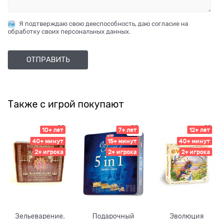
Я подтверждаю свою дееспособность, даю согласие на
обработку своих персональных данных.
Также с игрой покупают
10+ лет
7+ лет
12+ лет
40+ минут
15+ минут
40+ минут
2+ игрока
2+ игрока
2+ игрока
Зельеварение.
Подарочный
Эволюция