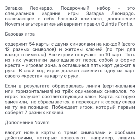
Загадка Леонардо. Подарочный набор - это
специальное издание игры Загадка Леонардо,
включающее в себя базовый комплект, дополнение
Novem и альтернативный вариант правил Quintis Fontis.
Базовая игра
содержит 54 карты с двумя символами на каждой (всего
12 разных символов) и жетоны ключей (по три для
каждого символа). Все игроки получают по 10 карт. Пять
из них участники выкладывают перед собой в форме
креста - игровая зона, а оставшиеся пять карт держат в
руке. В свой ход игрок должен заменить одну из карт
своего «креста» на карту с руки.
Если в результате образовалась линия (вертикальная
или горизонтальная) из трёх одинаковых символов, то
игрок получает соответствующий ключ. Карта, которую
заменили, не сбрасывается, а переходит к соседу слева
на ту же позицию. Побеждает игрок, который первым
соберёт 7 разных ключей.
Дополнение Novem
вводит новые карты с тремя символами и особыми
действиями, которые позволяют, например, лишить