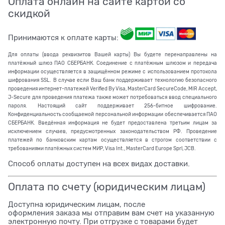
Оплата онлайн на сайте картой со
скидкой
Принимаются к оплате карты:
Для оплаты (ввода реквизитов Вашей карты) Вы будете перенаправлены на
платёжный шлюз ПАО СБЕРБАНК. Соединение с платёжным шлюзом и передача
информации осуществляется в защищённом режиме с использованием протокола
шифрования SSL. В случае если Ваш банк поддерживает технологию безопасного
проведения интернет-платежей Verified By Visa, MasterCard SecureCode, MIR Accept,
J-Secure для проведения платежа также может потребоваться ввод специального
пароля. Настоящий сайт поддерживает 256-битное шифрование.
Конфиденциальность сообщаемой персональной информации обеспечивается ПАО
СБЕРБАНК. Введённая информация не будет предоставлена третьим лицам за
исключением случаев, предусмотренных законодательством РФ. Проведение
платежей по банковским картам осуществляется в строгом соответствии с
требованиями платёжных систем МИР, Visa Int., MasterCard Europe Sprl, JCB.
Способ оплаты доступен на всех видах доставки.
Оплата по счету (юридическим лицам)
Доступна юридическим лицам, после
оформления заказа мы отправим вам счет на указанную
электронную почту. При отгрузке с товарами будет