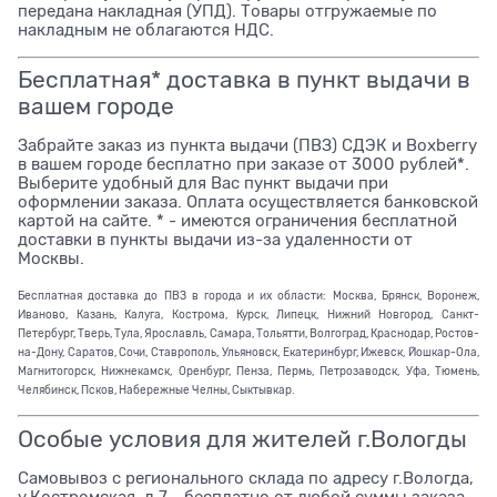
передана накладная (УПД). Товары отгружаемые по
накладным не облагаются НДС.
Бесплатная* доставка в пункт выдачи в
вашем городе
Забрайте заказ из пункта выдачи (ПВЗ) СДЭК и Boxberry
в вашем городе бесплатно при заказе от 3000 рублей*.
Выберите удобный для Вас пункт выдачи при
оформлении заказа. Оплата осуществляется банковской
картой на сайте. * - имеются ограничения бесплатной
доставки в пункты выдачи из-за удаленности от
Москвы.
Бесплатная доставка до ПВЗ в города и их области: Москва, Брянск, Воронеж,
Иваново, Казань, Калуга, Кострома, Курск, Липецк, Нижний Новгород, Санкт-
Петербург, Тверь, Тула, Ярославль, Самара, Тольятти, Волгоград, Краснодар, Ростов-
на-Дону, Саратов, Сочи, Ставрополь, Ульяновск, Екатеринбург, Ижевск, Йошкар-Ола,
Магнитогорск, Нижнекамск, Оренбург, Пенза, Пермь, Петрозаводск, Уфа, Тюмень,
Челябинск, Псков, Набережные Челны, Сыктывкар.
Особые условия для жителей г.Вологды
Самовывоз с регионального склада по адресу г.Вологда,
у.Костромская, д.7 - бесплатно от любой суммы заказа