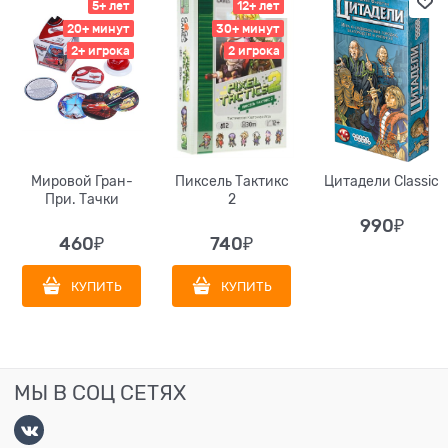
5+ лет
12+ лет
20+ минут
30+ минут
2+ игрока
2 игрока
Мировой Гран-
Пиксель Тактикс
Цитадели Classic
При. Тачки
2
990
₽
460
₽
740
₽
КУПИТЬ
КУПИТЬ
МЫ В СОЦ СЕТЯХ