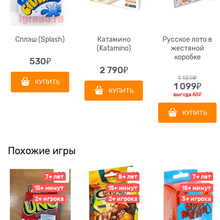
Сплэш (Splash)
Катамино
Русское лото в
(Katamino)
жестяной
коробке
530
₽
2 790
₽
1 159
₽
КУПИТЬ
1 099
₽
КУПИТЬ
выгода
60₽
КУПИТЬ
Похожие игры
7+ лет
8+ лет
7+ лет
15+ минут
15+ минут
15+ минут
2+ игрока
2+ игрока
3+ игрока