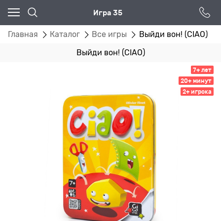
Игра 35
Главная
Каталог
Все игры
Выйди вон! (CIAO)
Выйди вон! (CIAO)
7+ лет
20+ минут
2+ игрока