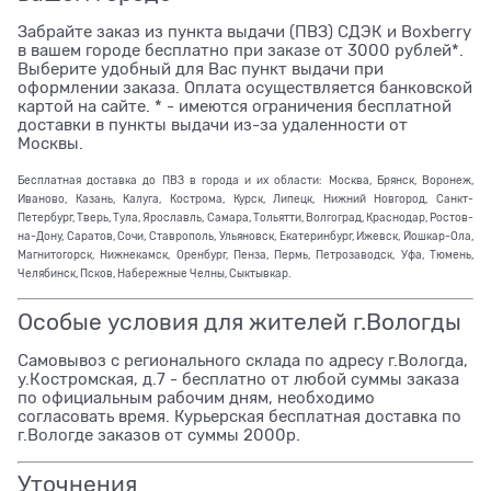
Забрайте заказ из пункта выдачи (ПВЗ) СДЭК и Boxberry
в вашем городе бесплатно при заказе от 3000 рублей*.
Выберите удобный для Вас пункт выдачи при
оформлении заказа. Оплата осуществляется банковской
картой на сайте. * - имеются ограничения бесплатной
доставки в пункты выдачи из-за удаленности от
Москвы.
Бесплатная доставка до ПВЗ в города и их области: Москва, Брянск, Воронеж,
Иваново, Казань, Калуга, Кострома, Курск, Липецк, Нижний Новгород, Санкт-
Петербург, Тверь, Тула, Ярославль, Самара, Тольятти, Волгоград, Краснодар, Ростов-
на-Дону, Саратов, Сочи, Ставрополь, Ульяновск, Екатеринбург, Ижевск, Йошкар-Ола,
Магнитогорск, Нижнекамск, Оренбург, Пенза, Пермь, Петрозаводск, Уфа, Тюмень,
Челябинск, Псков, Набережные Челны, Сыктывкар.
Особые условия для жителей г.Вологды
Самовывоз с регионального склада по адресу г.Вологда,
у.Костромская, д.7 - бесплатно от любой суммы заказа
по официальным рабочим дням, необходимо
согласовать время. Курьерская бесплатная доставка по
г.Вологде заказов от суммы 2000р.
Уточнения