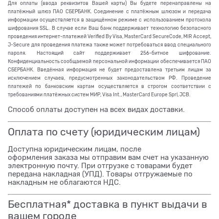
Для оплаты (ввода реквизитов Вашей карты) Вы будете перенаправлены на
платёжный шлюз ПАО СБЕРБАНК. Соединение с платёжным шлюзом и передача
информации осуществляется в защищённом режиме с использованием протокола
шифрования SSL. В случае если Ваш банк поддерживает технологию безопасного
проведения интернет-платежей Verified By Visa, MasterCard SecureCode, MIR Accept,
J-Secure для проведения платежа также может потребоваться ввод специального
пароля. Настоящий сайт поддерживает 256-битное шифрование.
Конфиденциальность сообщаемой персональной информации обеспечивается ПАО
СБЕРБАНК. Введённая информация не будет предоставлена третьим лицам за
исключением случаев, предусмотренных законодательством РФ. Проведение
платежей по банковским картам осуществляется в строгом соответствии с
требованиями платёжных систем МИР, Visa Int., MasterCard Europe Sprl, JCB.
Способ оплаты доступен на всех видах доставки.
Оплата по счету (юридическим лицам)
Доступна юридическим лицам, после
оформления заказа мы отправим вам счет на указанную
электронную почту. При отгрузке с товарами будет
передана накладная (УПД). Товары отгружаемые по
накладным не облагаются НДС.
Бесплатная* доставка в пункт выдачи в
вашем городе