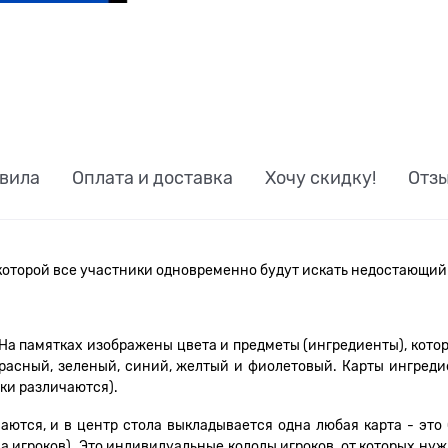
вила
Оплата и доставка
Хочу скидку!
Отз
в которой все участники одновременно будут искать недостающий
 На памятках изображены цвета и предметы (ингредиенты), котор
: красный, зеленый, синий, желтый и фиолетовый. Карты ингред
ки различаются).
ются, и в центр стола выкладывается одна любая карта - это 
а игроков). Это индивидуальные колоды игроков, от которых нужн