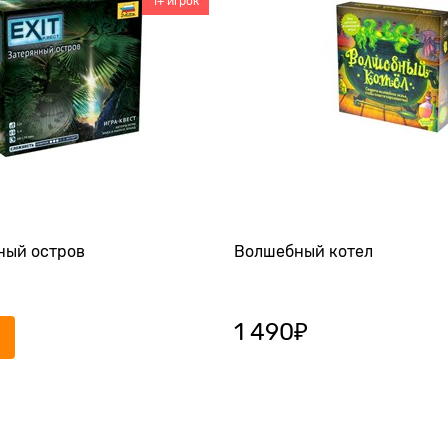
1+ игрок
ный остров
Волшебный котел
1 490
₽