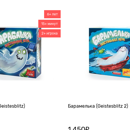
6+ лет
15+ минут
2+ игрока
istesblitz)
Барамелька (Geistesblitz 2)
1 450
₽