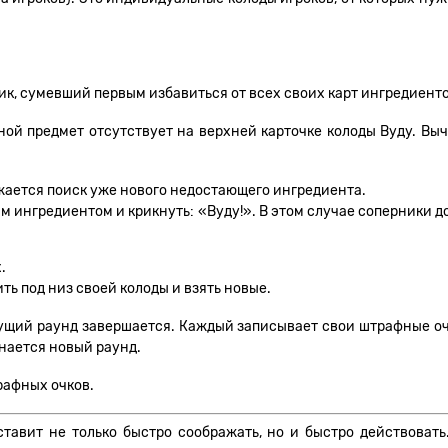
ник, сумевший первым избавиться от всех своих карт ингредиенто
ной предмет отсутствует на верхней карточке колоды Вуду. Выч
жается поиск уже нового недостающего ингредиента.
ым ингредиентом и крикнуть: «Вуду!». В этом случае соперники 
.
ть под низ своей колоды и взять новые.
текущий раунд завершается. Каждый записывает свои штрафные о
нается новый раунд.
рафных очков.
ставит не только быстро соображать, но и быстро действовать