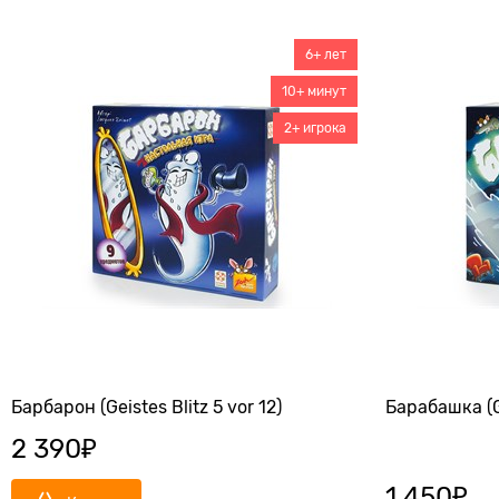
6+ лет
10+ минут
2+ игрока
Барбарон (Geistes Blitz 5 vor 12)
Барабашка (Ge
2 390
₽
1 450
₽