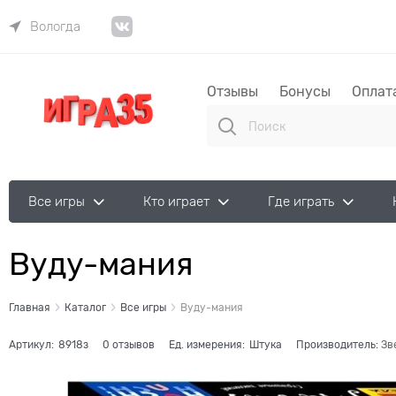
Вологда
Отзывы
Бонусы
Оплат
Все игры
Кто играет
Где играть
Вуду-мания
Главная
Каталог
Все игры
Вуду-мания
Артикул:
8918з
0 отзывов
Ед. измерения:
Штука
Производитель:
Зв