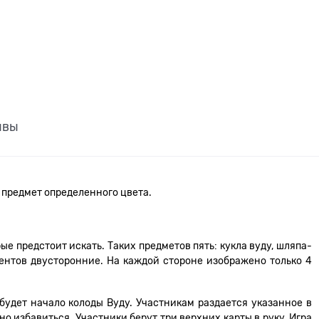
ывы
 предмет определенного цвета.
ые предстоит искать. Таких предметов пять: кукла вуду, шляпа-
иентов двусторонние. На каждой стороне изображено только 4
будет начало колоды Вуду. Участникам раздается указанное в
о избавиться. Участники берут три верхних карты в руку. Игра