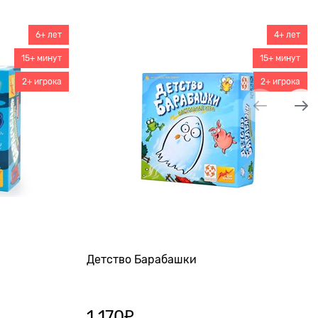
6+ лет
4+ лет
15+ минут
15+ минут
2+ игрока
2+ игрока
Детство Барабашки
1 170
₽