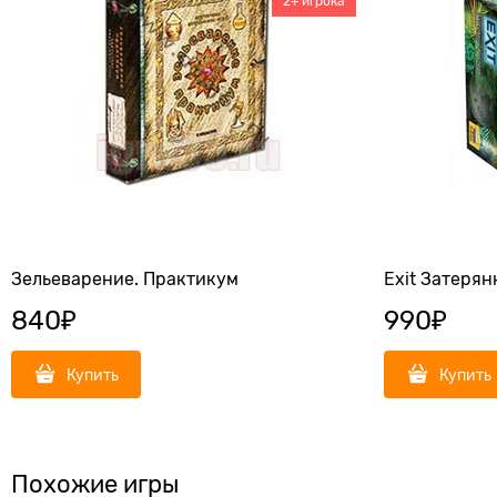
2+ игрока
Зельеварение. Практикум
Exit Затерян
840
₽
990
₽
Купить
Купить
Похожие игры