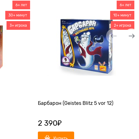
6+ лет
6+ лет
30+ минут
10+ минут
3+ игрока
2+ игрока
Барбарон (Geistes Blitz 5 vor 12)
2 390
₽
Купить