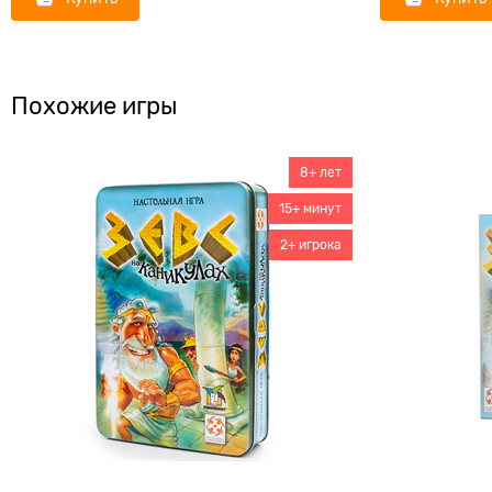
Похожие игры
8+ лет
15+ минут
2+ игрока