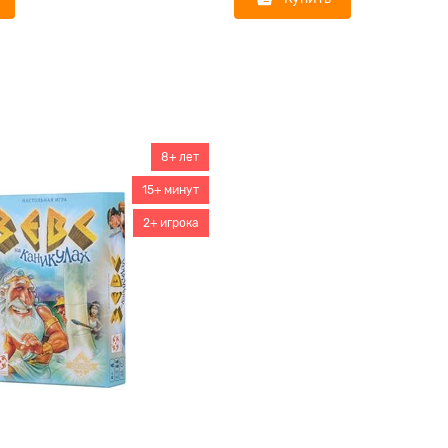
8+ лет
15+ минут
2+ игрока