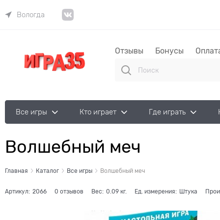
Вологда
Отзывы
Бонусы
Оплат
Все игры
Кто играет
Где играть
Волшебный меч
Главная
Каталог
Все игры
Волшебный меч
Артикул:
2066
0 отзывов
Вес:
0.09
кг.
Ед. измерения:
Штука
Прои