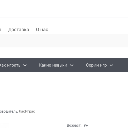
а
Доставка
О нас
Как играть
Какие навыки
Серии игр
зводитель:
ЛасИграс
Возраст:
9+