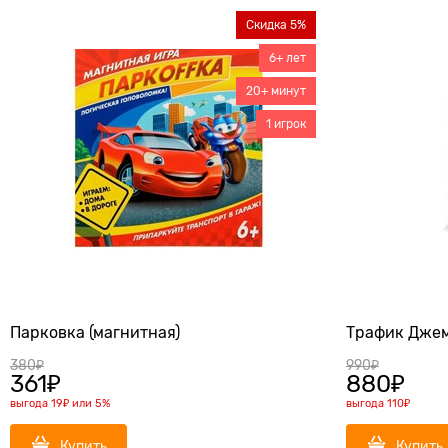
Скидка 5%
6+ лет
20+ минут
1 игрок
Парковка (магнитная)
Трафик Дже
380
₽
990
₽
361
₽
880
₽
выгода
19₽
или
5%
выгода
110₽
Купить
Купить