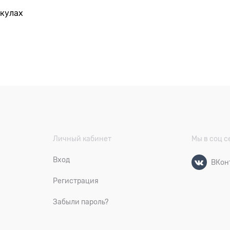
икулах
Личный кабинет
Мы в соц с
Вход
ВКон
Регистрация
Забыли пароль?