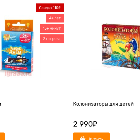
Скидка 110₽
4+ лет
15+ минут
2+ игрока
м
Колонизаторы для детей
2 990
₽
Купить