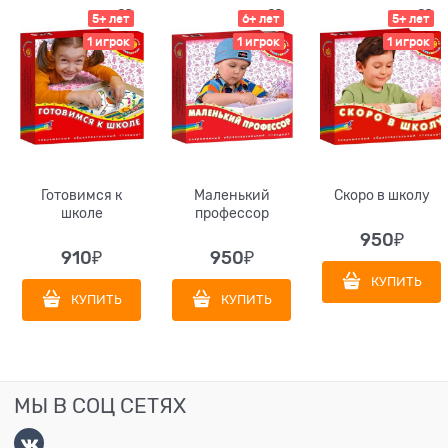
5+ лет
6+ лет
5+ лет
1 игрок
1 игрок
1 игрок
Готовимся к
Маленький
Скоро в школу
школе
профессор
950
₽
910
₽
950
₽
КУПИТЬ
КУПИТЬ
КУПИТЬ
МЫ В СОЦ СЕТЯХ