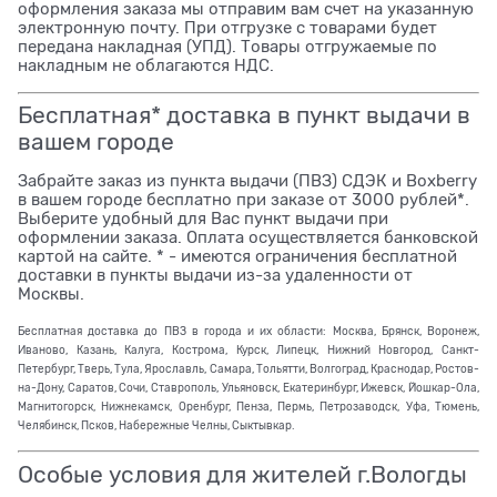
оформления заказа мы отправим вам счет на указанную
электронную почту. При отгрузке с товарами будет
передана накладная (УПД). Товары отгружаемые по
накладным не облагаются НДС.
Бесплатная* доставка в пункт выдачи в
вашем городе
Забрайте заказ из пункта выдачи (ПВЗ) СДЭК и Boxberry
в вашем городе бесплатно при заказе от 3000 рублей*.
Выберите удобный для Вас пункт выдачи при
оформлении заказа. Оплата осуществляется банковской
картой на сайте. * - имеются ограничения бесплатной
доставки в пункты выдачи из-за удаленности от
Москвы.
Бесплатная доставка до ПВЗ в города и их области: Москва, Брянск, Воронеж,
Иваново, Казань, Калуга, Кострома, Курск, Липецк, Нижний Новгород, Санкт-
Петербург, Тверь, Тула, Ярославль, Самара, Тольятти, Волгоград, Краснодар, Ростов-
на-Дону, Саратов, Сочи, Ставрополь, Ульяновск, Екатеринбург, Ижевск, Йошкар-Ола,
Магнитогорск, Нижнекамск, Оренбург, Пенза, Пермь, Петрозаводск, Уфа, Тюмень,
Челябинск, Псков, Набережные Челны, Сыктывкар.
Особые условия для жителей г.Вологды