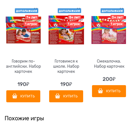
дополнение
дополнение
дополнение
7+ лет
5+ лет
3+ лет
1 игрок
1 игрок
1 игрок
Говорим по-
Готовимся к
Смекалочка.
английски. Набор
школе. Набор
Набор карточек
карточек
карточек
200
₽
190
₽
190
₽
КУПИТЬ
КУПИТЬ
КУПИТЬ
Похожие игры