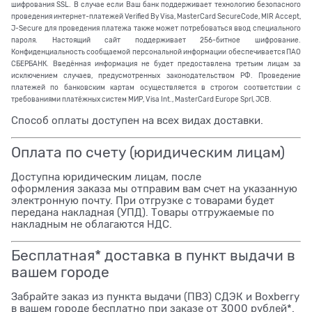
шифрования SSL. В случае если Ваш банк поддерживает технологию безопасного
проведения интернет-платежей Verified By Visa, MasterCard SecureCode, MIR Accept,
J-Secure для проведения платежа также может потребоваться ввод специального
пароля. Настоящий сайт поддерживает 256-битное шифрование.
Конфиденциальность сообщаемой персональной информации обеспечивается ПАО
СБЕРБАНК. Введённая информация не будет предоставлена третьим лицам за
исключением случаев, предусмотренных законодательством РФ. Проведение
платежей по банковским картам осуществляется в строгом соответствии с
требованиями платёжных систем МИР, Visa Int., MasterCard Europe Sprl, JCB.
Способ оплаты доступен на всех видах доставки.
Оплата по счету (юридическим лицам)
Доступна юридическим лицам, после
оформления заказа мы отправим вам счет на указанную
электронную почту. При отгрузке с товарами будет
передана накладная (УПД). Товары отгружаемые по
накладным не облагаются НДС.
Бесплатная* доставка в пункт выдачи в
вашем городе
Забрайте заказ из пункта выдачи (ПВЗ) СДЭК и Boxberry
в вашем городе бесплатно при заказе от 3000 рублей*.