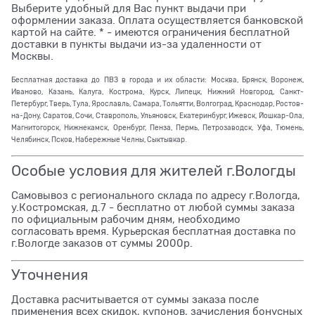
Выберите удобный для Вас пункт выдачи при
оформлении заказа. Оплата осуществляется банковской
картой на сайте. * - имеются ограничения бесплатной
доставки в пункты выдачи из-за удаленности от
Москвы.
Бесплатная доставка до ПВЗ в города и их области: Москва, Брянск, Воронеж,
Иваново, Казань, Калуга, Кострома, Курск, Липецк, Нижний Новгород, Санкт-
Петербург, Тверь, Тула, Ярославль, Самара, Тольятти, Волгоград, Краснодар, Ростов-
на-Дону, Саратов, Сочи, Ставрополь, Ульяновск, Екатеринбург, Ижевск, Йошкар-Ола,
Магнитогорск, Нижнекамск, Оренбург, Пенза, Пермь, Петрозаводск, Уфа, Тюмень,
Челябинск, Псков, Набережные Челны, Сыктывкар.
Особые условия для жителей г.Вологды
Самовывоз с регионального склада по адресу г.Вологда,
у.Костромская, д.7 - бесплатно от любой суммы заказа
по официальным рабочим дням, необходимо
согласовать время. Курьерская бесплатная доставка по
г.Вологде заказов от суммы 2000р.
Уточнения
Доставка расчитывается от суммы заказа после
применения всех скидок, купонов, зачисления бонусных