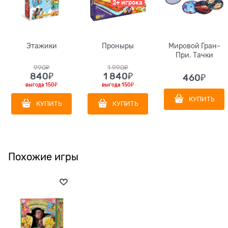
2+ игрока
Этажики
Проныры
Мировой Гран-
При. Тачки
990
₽
1 990
₽
840
₽
1 840
₽
460
₽
выгода
150₽
выгода
150₽
КУПИТЬ
КУПИТЬ
КУПИТЬ
Похожие игры