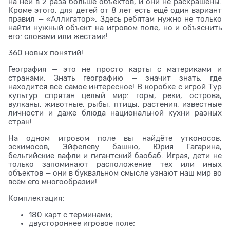
на ней в 2 раза больше объектов, и они не раскрашены.
Кроме этого, для детей от 8 лет есть ещё один вариант
правил — «Аллигатор». Здесь ребятам нужно не только
найти нужный объект на игровом поле, но и объяснить
его: словами или жестами!
360 новых понятий!
География — это не просто карты с материками и
странами. Знать географию — значит знать, где
находится всё самое интересное! В коробке с игрой Тур
культур спрятан целый мир: горы, реки, острова,
вулканы, животные, рыбы, птицы, растения, известные
личности и даже блюда национальной кухни разных
стран!
На одном игровом поле вы найдёте утконосов,
эскимосов, Эйфелеву башню, Юрия Гагарина,
бельгийские вафли и гигантский баобаб. Играя, дети не
только запоминают расположение тех или иных
объектов — они в буквальном смысле узнают наш мир во
всём его многообразии!
Комплектация:
180 карт с терминами;
двустороннее игровое поле;