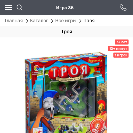
Игра 35
Главная
Каталог
Все игры
Троя
Троя
7+ лет
10+ минут
1 игрок