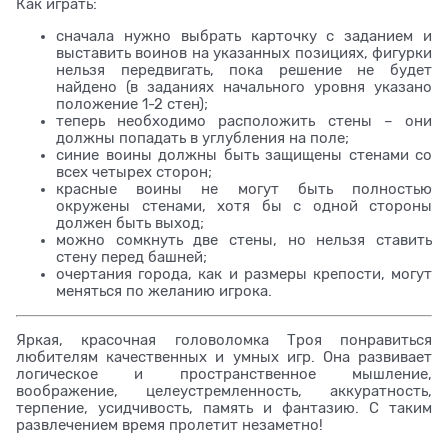
Как играть:
сначала нужно выбрать карточку с заданием и
выставить воинов на указанных позициях, фигурки
нельзя передвигать, пока решение не будет
найдено (в заданиях начального уровня указано
положение 1-2 стен);
теперь необходимо расположить стены – они
должны попадать в углубления на поле;
синие воины должны быть защищены стенами со
всех четырех сторон;
красные воины не могут быть полностью
окружены стенами, хотя бы с одной стороны
должен быть выход;
можно сомкнуть две стены, но нельзя ставить
стену перед башней;
очертания города, как и размеры крепости, могут
меняться по желанию игрока.
Яркая, красочная головоломка Троя понравиться
любителям качественных и умных игр. Она развивает
логическое и пространственное мышление,
воображение, целеустремленность, аккуратность,
терпение, усидчивость, память и фантазию. С таким
развлечением время пролетит незаметно!