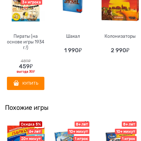
3+ игрока
Пираты (на
Шакал
Колонизаторы
основе игры 1934
г.!)
1 990
₽
2 990
₽
489
₽
459
₽
выгода
30₽
КУПИТЬ
Похожие игры
Скидка 5%
8+ лет
8+ лет
6+ лет
10+ минут
10+ минут
20+ минут
1 игрок
1 игрок