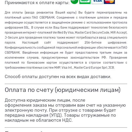
Принимаются к оплате карты:
Для оплаты (ввода реквизитов Вашей карты) Вы будете перенаправлены на
платёжный шлюз ПАО СБЕРБАНК. Соединение с платёжным шлюзом и передача
информации осуществляется в защищённом режиме с использованием протокола
шифрования SSL. В случае если Ваш банк поддерживает технологию безопасного
проведения интернет-платежей Verified By Visa, MasterCard SecureCode, MIR Accept,
J-Secure для проведения платежа также может потребоваться ввод специального
пароля. Настоящий сайт поддерживает 256-битное шифрование.
Конфиденциальность сообщаемой персональной информации обеспечивается ПАО
СБЕРБАНК. Введённая информация не будет предоставлена третьим лицам за
исключением случаев, предусмотренных законодательством РФ. Проведение
платежей по банковским картам осуществляется в строгом соответствии с
требованиями платёжных систем МИР, Visa Int., MasterCard Europe Sprl, JCB.
Способ оплаты доступен на всех видах доставки.
Оплата по счету (юридическим лицам)
Доступна юридическим лицам, после
оформления заказа мы отправим вам счет на указанную
электронную почту. При отгрузке с товарами будет
передана накладная (УПД). Товары отгружаемые по
накладным не облагаются НДС.