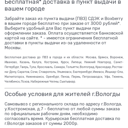
Бесплатная* доставка в пункт выдачи в
вашем городе
Забрайте заказ из пункта выдачи (ПВЗ) СДЭК и Boxberry
в вашем городе бесплатно при заказе от 3000 рублей*.
Выберите удобный для Вас пункт выдачи при
оформлении заказа. Оплата осуществляется банковской
картой на сайте. * - имеются ограничения бесплатной
доставки в пункты выдачи из-за удаленности от
Москвы.
Бесплатная доставка до ПВЗ в города и их области: Москва, Брянск, Воронеж,
Иваново, Казань, Калуга, Кострома, Курск, Липецк, Нижний Новгород, Санкт-
Петербург, Тверь, Тула, Ярославль, Самара, Тольятти, Волгоград, Краснодар, Ростов-
на-Дону, Саратов, Сочи, Ставрополь, Ульяновск, Екатеринбург, Ижевск, Йошкар-Ола,
Магнитогорск, Нижнекамск, Оренбург, Пенза, Пермь, Петрозаводск, Уфа, Тюмень,
Челябинск, Псков, Набережные Челны, Сыктывкар.
Особые условия для жителей г.Вологды
Самовывоз с регионального склада по адресу г.Вологда,
у.Костромская, д.7 - бесплатно от любой суммы заказа
по официальным рабочим дням, необходимо
согласовать время. Курьерская бесплатная доставка по
г.Вологде заказов от суммы 2000р.