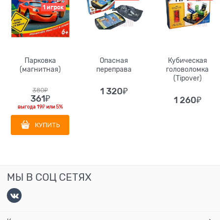
1 игрок
Парковка
Опасная
Кубическая
(магнитная)
переправа
головоломка
(Tipover)
380
₽
1 320
₽
361
₽
1 260
₽
выгода
19₽
или
5%
КУПИТЬ
МЫ В СОЦ СЕТЯХ