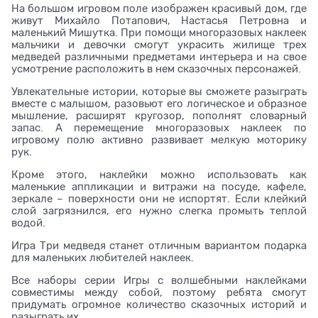
На большом игровом поле изображен красивый дом, где
живут Михайло Потапович, Настасья Петровна и
маленький Мишутка. При помощи многоразовых наклеек
мальчики и девочки смогут украсить жилище трех
медведей различными предметами интерьера и на свое
усмотрение расположить в нем сказочных персонажей.
Увлекательные истории, которые вы сможете разыграть
вместе с малышом, разовьют его логическое и образное
мышление, расширят кругозор, пополнят словарный
запас. А перемещение многоразовых наклеек по
игровому полю активно развивает мелкую моторику
рук.
Кроме этого, наклейки можно использовать как
маленькие аппликации и витражи на посуде, кафеле,
зеркале – поверхности они не испортят. Если клейкий
слой загрязнился, его нужно слегка промыть теплой
водой.
Игра Три медведя станет отличным вариантом подарка
для маленьких любителей наклеек.
Все наборы серии Игры с волшебными наклейками
совместимы между собой, поэтому ребята смогут
придумать огромное количество сказочных историй и
разыграть их.