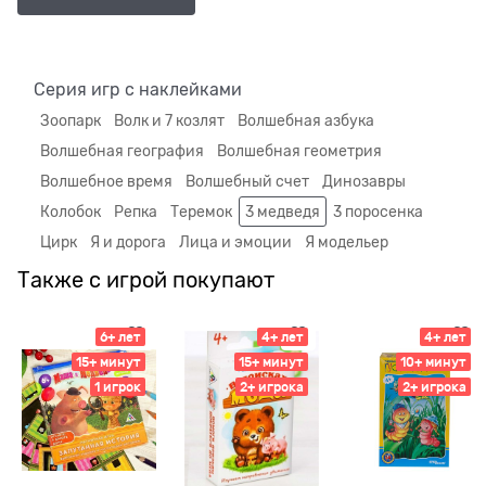
Серия игр с наклейками
Зоопарк
Волк и 7 козлят
Волшебная азбука
Волшебная география
Волшебная геометрия
Волшебное время
Волшебный счет
Динозавры
Колобок
Репка
Теремок
3 медведя
3 поросенка
Цирк
Я и дорога
Лица и эмоции
Я модельер
Также с игрой покупают
6+ лет
4+ лет
4+ лет
15+ минут
15+ минут
10+ минут
1 игрок
2+ игрока
2+ игрока