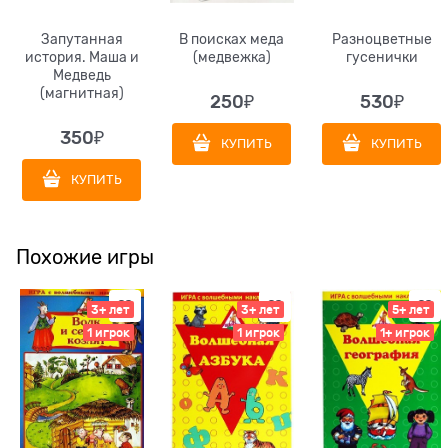
Запутанная
В поисках меда
Разноцветные
история. Маша и
(медвежка)
гусенички
Медведь
(магнитная)
250
₽
530
₽
350
₽
КУПИТЬ
КУПИТЬ
КУПИТЬ
Похожие игры
3+ лет
3+ лет
5+ лет
1 игрок
1 игрок
1+ игрок