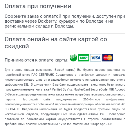
Оплата при получении
Оформите заказ с оплатой при получении, доступен при
доставке через Boxberry, курьером по Вологде и на
региональном складе г. Вологды.
Оплата онлайн на сайте картой со
скидкой
Принимаются к оплате карты:
Для оплаты (ввода реквизитов Вашей карты) Вы будете перенаправлены на
платёжный шлюз ПАО СБЕРБАНК. Соединение с платёжным шлюзом и передача
информации осуществляется в защищённом режиме с использованием протокола
шифрования SSL. В случае если Ваш банк поддерживает технологию безопасного
проведения интернет-платежей Verified By Visa, MasterCard SecureCode, MIR Accept,
J-Secure для проведения платежа также может потребоваться ввод специального
пароля. Настоящий сайт поддерживает 256-битное шифрование.
Конфиденциальность сообщаемой персональной информации обеспечивается ПАО
СБЕРБАНК. Введённая информация не будет предоставлена третьим лицам за
исключением случаев, предусмотренных законодательством РФ. Проведение
платежей по банковским картам осуществляется в строгом соответствии с
требованиями платёжных систем МИР, Visa Int., MasterCard Europe Sprl, JCB.