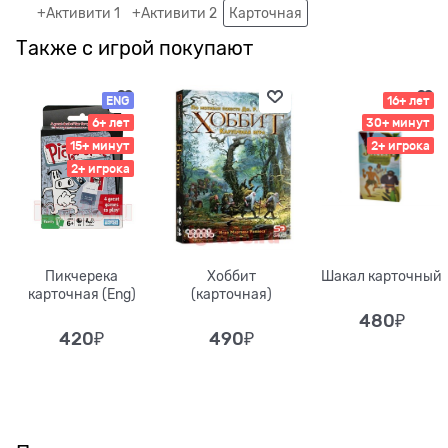
+Активити 1
+Активити 2
Карточная
Также с игрой покупают
ENG
16+ лет
6+ лет
30+ минут
15+ минут
2+ игрока
2+ игрока
Пикчерека
Хоббит
Шакал карточный
карточная (Eng)
(карточная)
480
₽
420
₽
490
₽