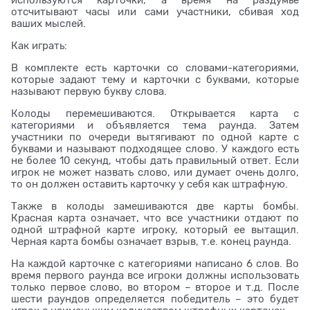
используются карточки, а время на раздумье
отсчитывают часы или сами участники, сбивая ход
ваших мыслей.
Как играть:
В комплекте есть карточки со словами-категориями,
которые задают тему и карточки с буквами, которые
называют первую букву слова.
Колоды перемешиваются. Открывается карта с
категориями и объявляется тема раунда. Затем
участники по очереди вытягивают по одной карте с
буквами и называют подходящее слово. У каждого есть
не более 10 секунд, чтобы дать правильный ответ. Если
игрок не может назвать слово, или думает очень долго,
то он должен оставить карточку у себя как штрафную.
Также в колоды замешиваются две карты бомбы.
Красная карта означает, что все участники отдают по
одной штрафной карте игроку, который ее вытащил.
Черная карта бомбы означает взрыв, т.е. конец раунда.
На каждой карточке с категориями написано 6 слов. Во
время первого раунда все игроки должны использовать
только первое слово, во втором – второе и т.д. После
шести раундов определяется победитель – это будет