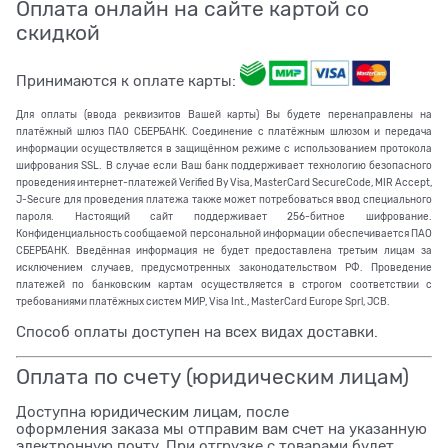
Оплата онлайн на сайте картой со
скидкой
Принимаются к оплате карты:
Для оплаты (ввода реквизитов Вашей карты) Вы будете перенаправлены на
платёжный шлюз ПАО СБЕРБАНК. Соединение с платёжным шлюзом и передача
информации осуществляется в защищённом режиме с использованием протокола
шифрования SSL. В случае если Ваш банк поддерживает технологию безопасного
проведения интернет-платежей Verified By Visa, MasterCard SecureCode, MIR Accept,
J-Secure для проведения платежа также может потребоваться ввод специального
пароля. Настоящий сайт поддерживает 256-битное шифрование.
Конфиденциальность сообщаемой персональной информации обеспечивается ПАО
СБЕРБАНК. Введённая информация не будет предоставлена третьим лицам за
исключением случаев, предусмотренных законодательством РФ. Проведение
платежей по банковским картам осуществляется в строгом соответствии с
требованиями платёжных систем МИР, Visa Int., MasterCard Europe Sprl, JCB.
Способ оплаты доступен на всех видах доставки.
Оплата по счету (юридическим лицам)
Доступна юридическим лицам, после
оформления заказа мы отправим вам счет на указанную
электронную почту. При отгрузке с товарами будет