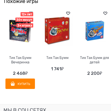
Похожие игры
12+ лет
30+ минут
3+ игрока
Тик Так Бумм
Тик Так Бумм
Тик Так Бумм для
Вечеринка
детей
1 741
₽
2 468
₽
2 200
₽
КУПИТЬ
МЫ В СОЦ СЕТЯХ