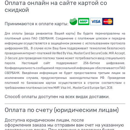
Оплата онлайн на сайте картой со
скидкой
Принимаются к оплате карты:
Для оплаты (ввода реквизитов Вашей карты) Вы будете перенаправлены на
платёжный шлюз ПАО СБЕРБАНК. Соединение с платёжным шлюзом и передача
информации осуществляется в защищённом режиме с использованием протокола
шифрования SSL. В случае если Ваш банк поддерживает технологию безопасного
проведения интернет-платежей Verified By Visa, MasterCard SecureCode, MIR Accept,
J-Secure для проведения платежа также может потребоваться ввод специального
пароля. Настоящий сайт поддерживает 256-битное шифрование.
Конфиденциальность сообщаемой персональной информации обеспечивается ПАО
СБЕРБАНК. Введённая информация не будет предоставлена третьим лицам за
исключением случаев, предусмотренных законодательством РФ. Проведение
платежей по банковским картам осуществляется в строгом соответствии с
требованиями платёжных систем МИР, Visa Int., MasterCard Europe Sprl, JCB.
Способ оплаты доступен на всех видах доставки.
Оплата по счету (юридическим лицам)
Доступна юридическим лицам, после
оформления заказа мы отправим вам счет на указанную
электронную почту. При отгрузке с товарами будет