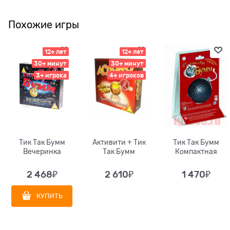
Похожие игры
12+ лет
12+ лет
30+ минут
30+ минут
3+ игрока
4+ игроков
Тик Так Бумм
Активити + Тик
Тик Так Бумм
Вечеринка
Так Бумм
Компактная
2 468
₽
2 610
₽
1 470
₽
КУПИТЬ