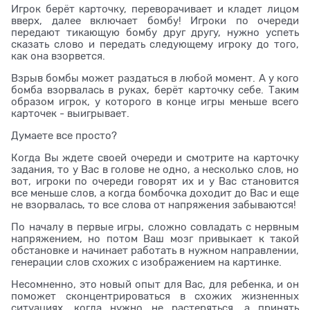
Игрок берёт карточку, переворачивает и кладет лицом
вверх, далее включает бомбу! Игроки по очереди
передают тикающую бомбу друг другу, нужно успеть
сказать слово и передать следующему игроку до того,
как она взорвется.
Взрыв бомбы может раздаться в любой момент. А у кого
бомба взорвалась в руках, берёт карточку себе. Таким
образом игрок, у которого в конце игры меньше всего
карточек - выигрывает.
Думаете все просто?
Когда Вы ждете своей очереди и смотрите на карточку
задания, то у Вас в голове не одно, а несколько слов, но
вот, игроки по очереди говорят их и у Вас становится
все меньше слов, а когда бомбочка доходит до Вас и еще
не взорвалась, то все слова от напряжения забываются!
По началу в первые игры, сложно совладать с нервным
напряжением, но потом Ваш мозг привыкает к такой
обстановке и начинает работать в нужном направлении,
генерации слов схожих с изображением на картинке.
Несомненно, это новый опыт для Вас, для ребенка, и он
поможет сконцентрироваться в схожих жизненных
ситуациях, когда нужно не растеряться, а принять