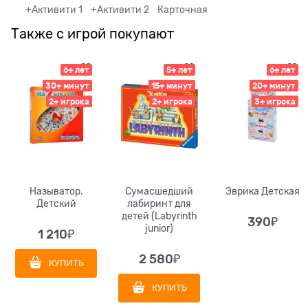
+Активити 1
+Активити 2
Карточная
Также с игрой покупают
6+ лет
5+ лет
6+ лет
30+ минут
15+ минут
20+ минут
2+ игрока
2+ игрока
3+ игрока
Называтор.
Сумасшедший
Эврика Детская
Детский
лабиринт для
детей (Labyrinth
390
₽
junior)
1 210
₽
2 580
₽
КУПИТЬ
КУПИТЬ