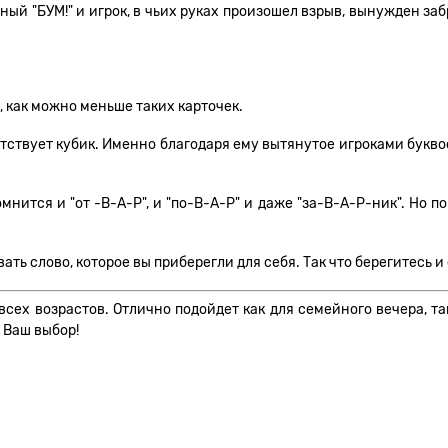
тный "БУМ!" и игрок, в чьих руках произошел взрыв, вынужден за
, как можно меньше таких карточек.
исутствует кубик. Именно благодаря ему вытянутое игроками букв
ится и "от -В-А-Р", и "по-В-А-Р" и даже "за-В-А-Р-ник". Но пок
ать слово, которое вы приберегли для себя. Так что берегитесь 
 всех возрастов. Отлично подойдет как для семейного вечера, та
, Ваш выбор!