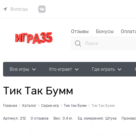
Вологда
Отзывы
Бонусы
Оплат
Все игры
Кто играет
Где играть
Тик Так Бумм
Главная
Каталог
Серии игр
Тик так бумм
Тик Так Бумм
Артикул:
212
0 отзывов
Вес:
0.4
кг.
Ед. измерения:
Штука
Произво