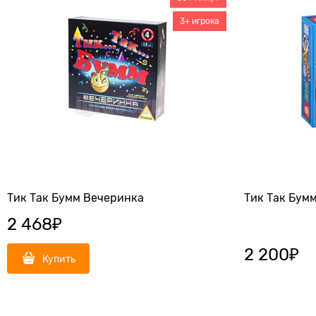
3+ игрока
Тик Так Бумм Вечеринка
Тик Так Бумм
2 468
₽
2 200
₽
Купить