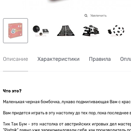
Увеличить
Описание
Характеристики
Правила
Опл
Что это?
Маленькая черная бомбочка, лукаво подмигивающая Вам с красно
Вам придется играть в эту настолку до тех пор, пока последне
Тик Так Бум - это настолка от австрийских игровых дел мастер
"Piatnik" давно уже зарекомендовали себя, как производитель 