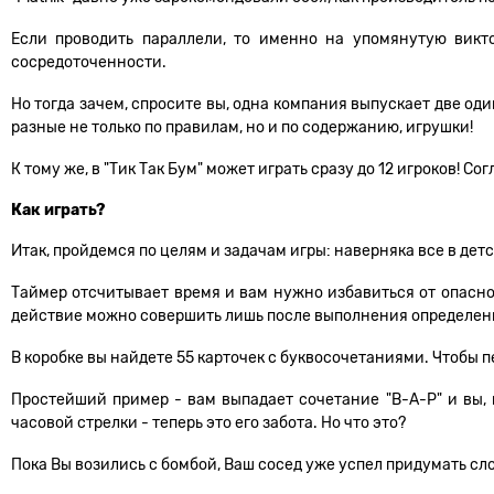
Если проводить параллели, то именно на упомянутую викто
сосредоточенности.
Но тогда зачем, спросите вы, одна компания выпускает две од
разные не только по правилам, но и по содержанию, игрушки!
К тому же, в "Тик Так Бум" может играть сразу до 12 игроков! С
Как играть?
Итак, пройдемся по целям и задачам игры: наверняка все в детс
Таймер отсчитывает время и вам нужно избавиться от опасного
действие можно совершить лишь после выполнения определен
В коробке вы найдете 55 карточек с буквосочетаниями. Чтобы п
Простейший пример - вам выпадает сочетание "В-А-Р" и вы, 
часовой стрелки - теперь это его забота. Но что это?
Пока Вы возились с бомбой, Ваш сосед уже успел придумать сло