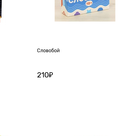
Словобой
210
₽