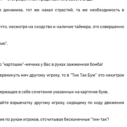
е динамика, тот же накал страстей, та же необходимость в
 что, несмотря на сходство и наличие таймера, это совершенно
ью".
то "картошки"-мячика у Вас в руках зажженная бомба!
рекинуть мяч другому игроку, то в "Тик Так Бум" это нехитрое
держащее в себе сочетание указанных на карточке букв.
вайте взрывчатку другому игроку, сидящему по ходу движения
е по рукам игроков, отсчитывая бесконечные "тик-так"!