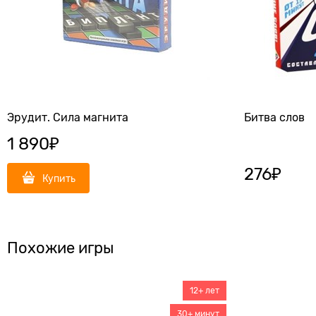
Эрудит. Сила магнита
Битва слов
1 890
₽
276
₽
Купить
Похожие игры
12+ лет
30+ минут