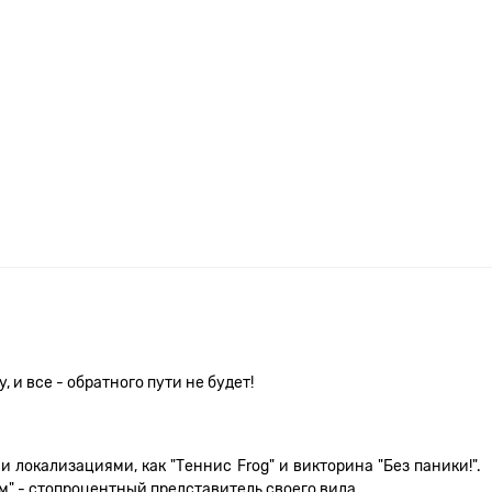
 и все - обратного пути не будет!
и локализациями, как "Теннис Frog" и викторина "Без паники!".
ум" - стопроцентный представитель своего вида.