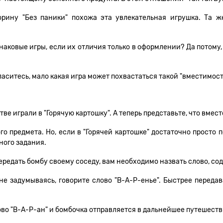
рину "Без паники" похожа эта увлекательная игрушка. Та ж
инаковые игры, если их отличия только в оформлении? Да потому,
огласитесь, мало какая игра может похвастаться такой "вместимост
тве играли в "Горячую картошку". А теперь представьте, что вмес
 предмета. Но, если в "Горячей картошке" достаточно просто пе
ного задания.
ередать бомбу своему соседу, вам необходимо назвать слово, со
не задумываясь, говорите слово "В-А-Р-енье". Быстрее переда
во "В-А-Р-ан" и бомбочка отправляется в дальнейшее путешестви