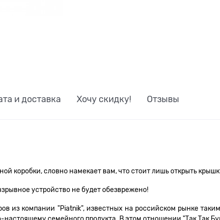
ата и доставка
Хочу скидку!
Отзывы
й коробки, словно намекает вам, что стоит лишь открыть крышку,
е взрывное устройство не будет обезврежено!
ов из компании "Piatnik", известных на российском рынке таким
по-настоящему семейного продукта. В этом отношении "Так Так Б