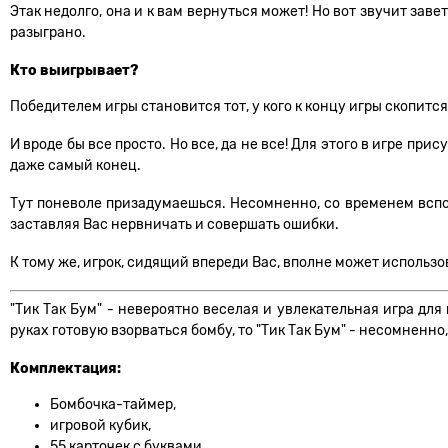
Этак недолго, она и к вам вернуться может! Но вот звучит заве
разыграно.
Кто выигрывает?
Победителем игры становится тот, у кого к концу игры скопится
И вроде бы все просто. Но все, да не все! Для этого в игре пр
даже самый конец.
Тут поневоле призадумаешься. Несомненно, со временем вспомн
заставляя Вас нервничать и совершать ошибки.
К тому же, игрок, сидящий впереди Вас, вполне может использов
"Тик Так Бум" - невероятно веселая и увлекательная игра для
руках готовую взорваться бомбу, то "Тик Так Бум" - несомненно
Комплектация:
Бомбочка-таймер,
игровой кубик,
55 карточек с буквами,