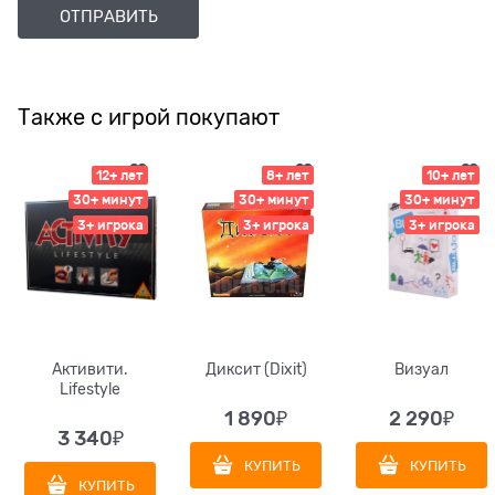
Также с игрой покупают
12+ лет
8+ лет
10+ лет
30+ минут
30+ минут
30+ минут
3+ игрока
3+ игрока
3+ игрока
Активити.
Диксит (Dixit)
Визуал
Lifestyle
1 890
₽
2 290
₽
3 340
₽
КУПИТЬ
КУПИТЬ
КУПИТЬ