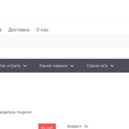
а
Доставка
О нас
Как играть
Какие навыки
Серии игр
водитель:
Magellan
Возраст:
5+
5+ лет