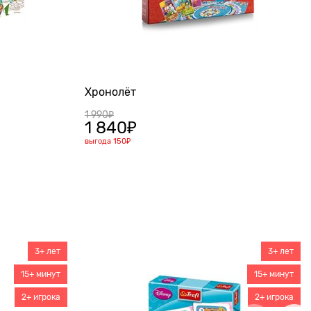
Хронолёт
1 990
₽
1 840
₽
выгода
150₽
3+ лет
3+ лет
15+ минут
15+ минут
2+ игрока
2+ игрока