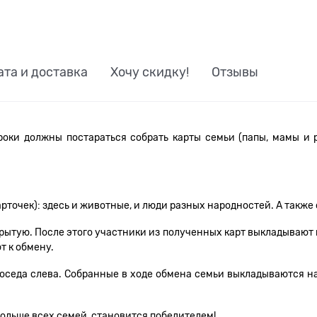
ата и доставка
Хочу скидку!
Отзывы
роки должны постараться собрать карты семьи (папы, мамы и р
арточек): здесь и животные, и люди разных народностей. А также
рытую. После этого участники из полученных карт выкладывают н
т к обмену.
оседа слева. Собранные в ходе обмена семьи выкладываются на с
о больше всех семей, становится победителем!