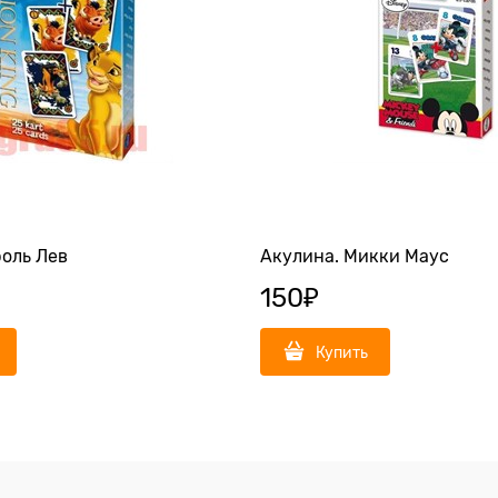
роль Лев
Акулина. Микки Маус
150
₽
Купить