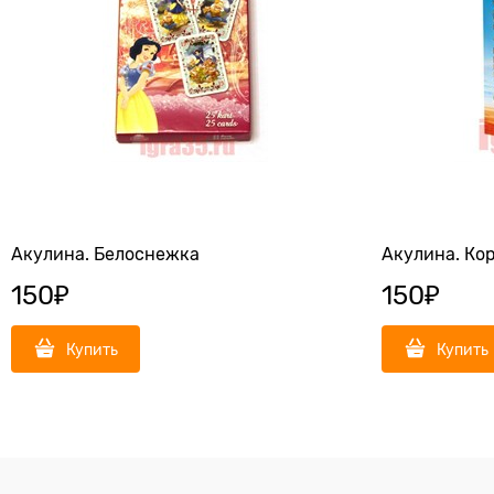
Акулина. Белоснежка
Акулина. Ко
150
₽
150
₽
Купить
Купить