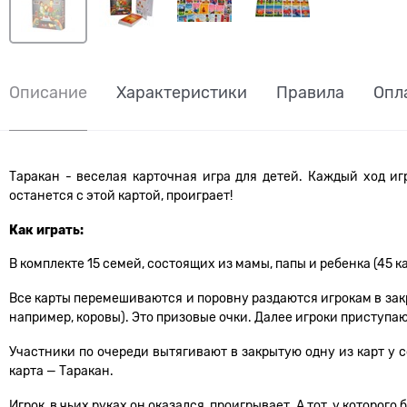
Описание
Характеристики
Правила
Опл
Таракан - веселая карточная игра для детей. Каждый ход иг
останется с этой картой, проиграет!
Как играть:
В комплекте 15 семей, состоящих из мамы, папы и ребенка (45 к
Все карты перемешиваются и поровну раздаются игрокам в зак
например, коровы). Это призовые очки. Далее игроки приступаю
Участники по очереди вытягивают в закрытую одну из карт у с
карта — Таракан.
Игрок, в чьих руках он оказался, проигрывает. А тот, у которог