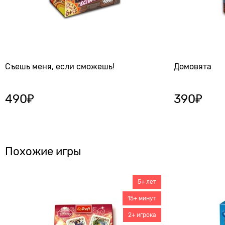
Съешь меня, если сможешь!
Домовята
490
₽
390
₽
Похожие игры
5+ лет
15+ минут
2+ игрока