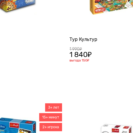
Тур Культур
1 990
₽
1 840
₽
выгода
150₽
3+ лет
15+ минут
2+ игрока