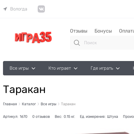
Вологда
Отзывы
Бонусы
Оплат
Все игры
Кто играет
Где играть
Таракан
Главная
Каталог
Все игры
Таракан
Артикул:
1670
0 отзывов
Вес:
0.15
кг.
Ед. измерения:
Штука
Произ