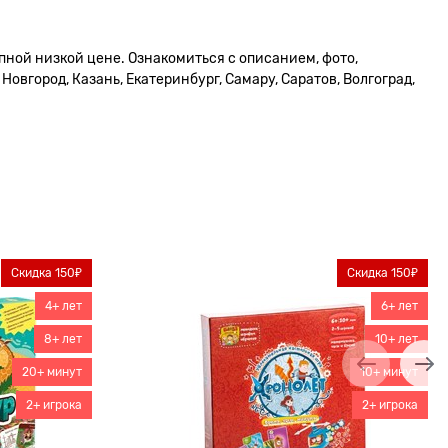
пной низкой цене. Ознакомиться с описанием, фото,
овгород, Казань, Екатеринбург, Самару, Саратов, Волгоград,
Скидка 150₽
Скидка 150₽
4+ лет
6+ лет
8+ лет
10+ лет
20+ минут
10+ минут
2+ игрока
2+ игрока