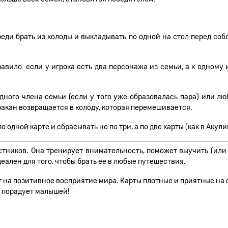
еди брать из колоды и выкладывать по одной на стол перед собо
авило: если у игрока есть два персонажа из семьи, а к одному 
дного члена семьи (если у того уже образовалась пара) или люб
Таракан возвращается в колоду, которая перемешивается.
одной карте и сбрасывать не по три, а по две карты (как в Акули
стников. Она тренирует внимательность, поможет выучить (или
еален для того, чтобы брать ее в любые путешествия.
 позитивное восприятие мира. Карты плотные и приятные на ощу
и порадует малышей!