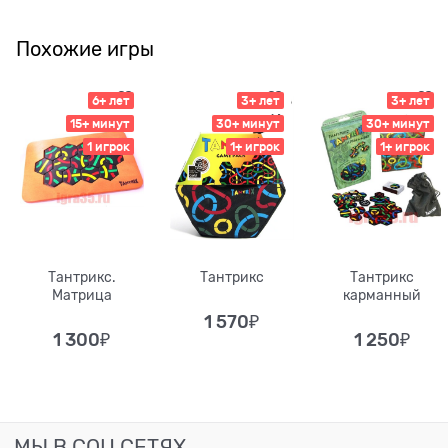
Похожие игры
6+ лет
3+ лет
3+ лет
15+ минут
30+ минут
30+ минут
1 игрок
1+ игрок
1+ игрок
Тантрикс.
Тантрикс
Тантрикс
Матрица
карманный
1 570
₽
1 300
₽
1 250
₽
МЫ В СОЦ СЕТЯХ