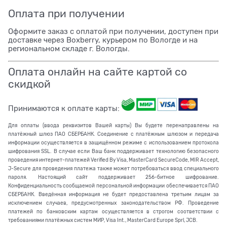
Оплата при получении
Оформите заказ с оплатой при получении, доступен при
доставке через Boxberry, курьером по Вологде и на
региональном складе г. Вологды.
Оплата онлайн на сайте картой со
скидкой
Принимаются к оплате карты:
Для оплаты (ввода реквизитов Вашей карты) Вы будете перенаправлены на
платёжный шлюз ПАО СБЕРБАНК. Соединение с платёжным шлюзом и передача
информации осуществляется в защищённом режиме с использованием протокола
шифрования SSL. В случае если Ваш банк поддерживает технологию безопасного
проведения интернет-платежей Verified By Visa, MasterCard SecureCode, MIR Accept,
J-Secure для проведения платежа также может потребоваться ввод специального
пароля. Настоящий сайт поддерживает 256-битное шифрование.
Конфиденциальность сообщаемой персональной информации обеспечивается ПАО
СБЕРБАНК. Введённая информация не будет предоставлена третьим лицам за
исключением случаев, предусмотренных законодательством РФ. Проведение
платежей по банковским картам осуществляется в строгом соответствии с
требованиями платёжных систем МИР, Visa Int., MasterCard Europe Sprl, JCB.