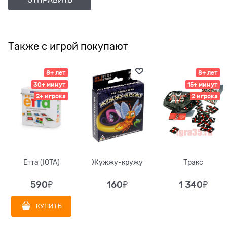
Также с игрой покупают
8+ лет
8+ лет
30+ минут
15+ минут
2+ игрока
2 игрока
Ётта (IOTA)
Жужжу-кружу
Тракс
590
₽
160
₽
1 340
₽
КУПИТЬ