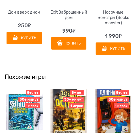
Дом вверх дном
Exit Заброшенный
Носочные
дом
монстры (Socks
monster)
250
₽
990
₽
1 990
₽
КУПИТЬ
КУПИТЬ
КУПИТЬ
Похожие игры
8+ лет
8+ лет
8+ лет
30+ минут
30+ минут
30+ минут
1 игрок
1 игрок
1 игрок