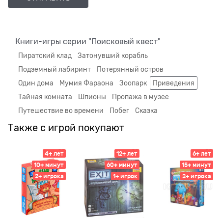
Книги-игры серии "Поисковый квест"
Пиратский клад
Затонувший корабль
Подземный лабиринт
Потерянный остров
Один дома
Мумия Фараона
Зоопарк
Приведения
Тайная комната
Шпионы
Пропажа в музее
Путешествие во времени
Побег
Сказка
Также с игрой покупают
4+ лет
12+ лет
6+ лет
10+ минут
60+ минут
15+ минут
2+ игрока
1+ игрок
2+ игрока