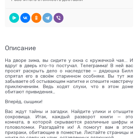
Описание
На дворе зима, вы сидите у окна с кружечкой чая... И
вдруг в дверь кто-то постучал. Телеграмма! В ней вас
просят раскрыть дело о наследстве — дядюшка Билл
спрятал его в своём старинном особняке. Вы тут же
забываете об остывающем напитке и спешите навстречу
приключениям. Ведь ходят слухи, что в этом доме
обитают привидения…
Вперёд, сыщики!
Вас ждут тайны и загадки. Найдите улики и отыщите
сокровища. Итак, каждый разворот книги — это
комната, в которой скрываются различные шифры и
головоломки. Разгадайте их! А помогут вам в этом
призраки, обитающие в поместье. Листайте страницы и
идите по следу из улик, оставленных дядюшкой.