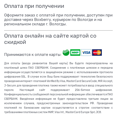
Оплата при получении
Оформите заказ с оплатой при получении, доступен при
доставке через Boxberry, курьером по Вологде и на
региональном складе г. Вологды.
Оплата онлайн на сайте картой со
скидкой
Принимаются к оплате карты:
Для оплаты (ввода реквизитов Вашей карты) Вы будете перенаправлены на
платёжный шлюз ПАО СБЕРБАНК. Соединение с платёжным шлюзом и передача
информации осуществляется в защищённом режиме с использованием протокола
шифрования SSL. В случае если Ваш банк поддерживает технологию безопасного
проведения интернет-платежей Verified By Visa, MasterCard SecureCode, MIR Accept,
J-Secure для проведения платежа также может потребоваться ввод специального
пароля. Настоящий сайт поддерживает 256-битное шифрование.
Конфиденциальность сообщаемой персональной информации обеспечивается ПАО
СБЕРБАНК. Введённая информация не будет предоставлена третьим лицам за
исключением случаев, предусмотренных законодательством РФ. Проведение
платежей по банковским картам осуществляется в строгом соответствии с
требованиями платёжных систем МИР, Visa Int., MasterCard Europe Sprl, JCB.