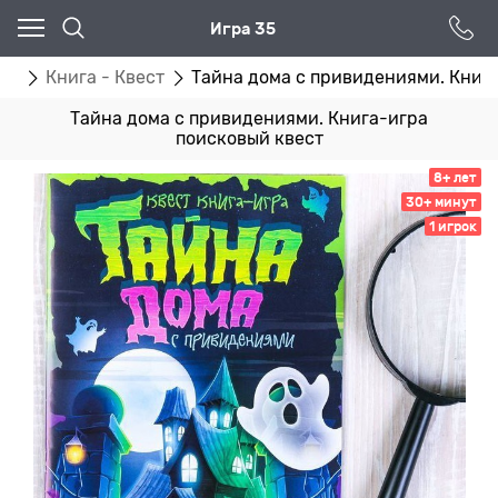
Игра 35
гр
Книга - Квест
Тайна дома с привидениями. Книг
Тайна дома с привидениями. Книга-игра
поисковый квест
8+ лет
30+ минут
1 игрок