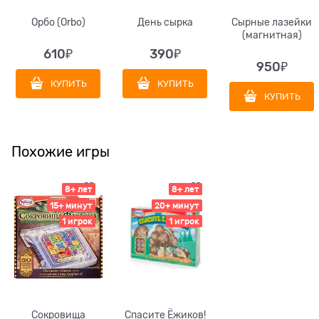
Орбо (Orbo)
День сырка
Сырные лазейки
(магнитная)
610
₽
390
₽
950
₽
КУПИТЬ
КУПИТЬ
КУПИТЬ
Похожие игры
8+ лет
8+ лет
15+ минут
20+ минут
1 игрок
1 игрок
Сокровища
Спасите Ёжиков!