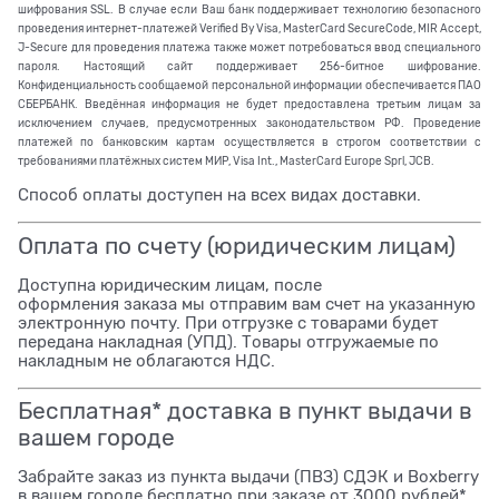
шифрования SSL. В случае если Ваш банк поддерживает технологию безопасного
проведения интернет-платежей Verified By Visa, MasterCard SecureCode, MIR Accept,
J-Secure для проведения платежа также может потребоваться ввод специального
пароля. Настоящий сайт поддерживает 256-битное шифрование.
Конфиденциальность сообщаемой персональной информации обеспечивается ПАО
СБЕРБАНК. Введённая информация не будет предоставлена третьим лицам за
исключением случаев, предусмотренных законодательством РФ. Проведение
платежей по банковским картам осуществляется в строгом соответствии с
требованиями платёжных систем МИР, Visa Int., MasterCard Europe Sprl, JCB.
Способ оплаты доступен на всех видах доставки.
Оплата по счету (юридическим лицам)
Доступна юридическим лицам, после
оформления заказа мы отправим вам счет на указанную
электронную почту. При отгрузке с товарами будет
передана накладная (УПД). Товары отгружаемые по
накладным не облагаются НДС.
Бесплатная* доставка в пункт выдачи в
вашем городе
Забрайте заказ из пункта выдачи (ПВЗ) СДЭК и Boxberry
в вашем городе бесплатно при заказе от 3000 рублей*.