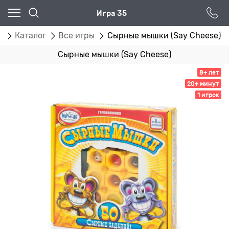
Игра 35
я
Каталог
Все игры
Сырные мышки (Say Cheese)
Сырные мышки (Say Cheese)
8+ лет
20+ минут
1 игрок