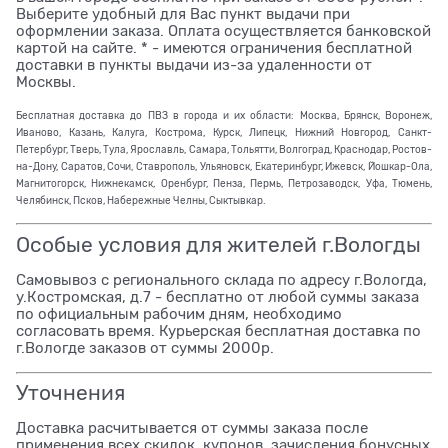
Выберите удобный для Вас пункт выдачи при
оформлении заказа. Оплата осуществляется банковской
картой на сайте. * - имеются ограничения бесплатной
доставки в пункты выдачи из-за удаленности от
Москвы.
Бесплатная доставка до ПВЗ в города и их области: Москва, Брянск, Воронеж,
Иваново, Казань, Калуга, Кострома, Курск, Липецк, Нижний Новгород, Санкт-
Петербург, Тверь, Тула, Ярославль, Самара, Тольятти, Волгоград, Краснодар, Ростов-
на-Дону, Саратов, Сочи, Ставрополь, Ульяновск, Екатеринбург, Ижевск, Йошкар-Ола,
Магнитогорск, Нижнекамск, Оренбург, Пенза, Пермь, Петрозаводск, Уфа, Тюмень,
Челябинск, Псков, Набережные Челны, Сыктывкар.
Особые условия для жителей г.Вологды
Самовывоз с регионального склада по адресу г.Вологда,
у.Костромская, д.7 - бесплатно от любой суммы заказа
по официальным рабочим дням, необходимо
согласовать время. Курьерская бесплатная доставка по
г.Вологде заказов от суммы 2000р.
Уточнения
Доставка расчитывается от суммы заказа после
применения всех скидок, купонов, зачисления бонусных