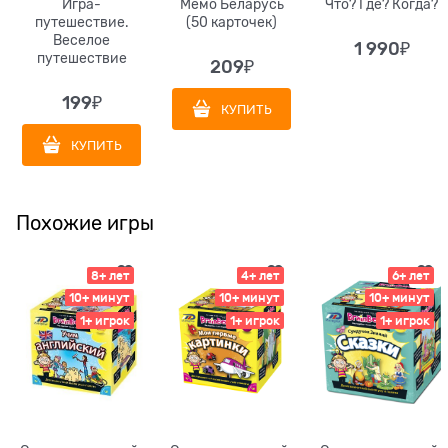
Игра-
Мемо Беларусь
Что? Где? Когда?
путешествие.
(50 карточек)
Веселое
1 990
₽
путешествие
209
₽
199
₽
КУПИТЬ
КУПИТЬ
Похожие игры
8+ лет
4+ лет
6+ лет
10+ минут
10+ минут
10+ минут
1+ игрок
1+ игрок
1+ игрок