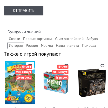
Сундучки знаний
Сказки
Первые картинки
Учим английский
Азбука
История
Росиия
Москва
Наша планета
Природа
Также с игрой покупают
5+ лет
5+ лет
20+ минут
10+ минут
2+ игрока
1+ игрок