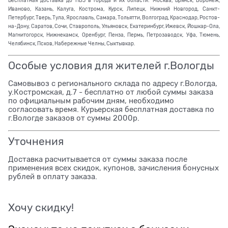
Бесплатная доставка до ПВЗ в города и их области: Москва, Брянск, Воронеж,
Иваново, Казань, Калуга, Кострома, Курск, Липецк, Нижний Новгород, Санкт-
Петербург, Тверь, Тула, Ярославль, Самара, Тольятти, Волгоград, Краснодар, Ростов-
на-Дону, Саратов, Сочи, Ставрополь, Ульяновск, Екатеринбург, Ижевск, Йошкар-Ола,
Магнитогорск, Нижнекамск, Оренбург, Пенза, Пермь, Петрозаводск, Уфа, Тюмень,
Челябинск, Псков, Набережные Челны, Сыктывкар.
Особые условия для жителей г.Вологды
Самовывоз с регионального склада по адресу г.Вологда,
у.Костромская, д.7 - бесплатно от любой суммы заказа
по официальным рабочим дням, необходимо
согласовать время. Курьерская бесплатная доставка по
г.Вологде заказов от суммы 2000р.
Уточнения
Доставка расчитывается от суммы заказа после
применения всех скидок, купонов, зачисления бонусных
рублей в оплату заказа.
Хочу скидку!