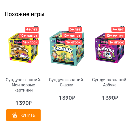
Похожие игры
4+ лет
6+ лет
4+ лет
10+ минут
10+ минут
10+ минут
1+ игрок
1+ игрок
1+ игрок
Сундучок знаний.
Сундучок знаний.
Сундучок знаний.
Мои первые
Сказки
Азбука
картинки
1 390
₽
1 390
₽
1 390
₽
КУПИТЬ