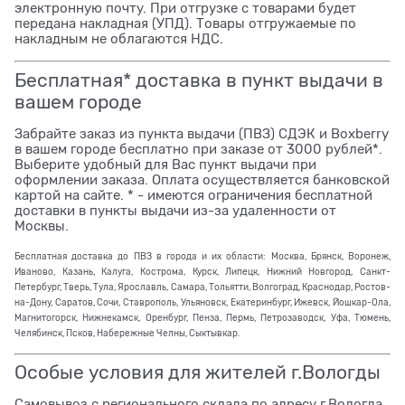
электронную почту. При отгрузке с товарами будет
передана накладная (УПД). Товары отгружаемые по
накладным не облагаются НДС.
Бесплатная* доставка в пункт выдачи в
вашем городе
Забрайте заказ из пункта выдачи (ПВЗ) СДЭК и Boxberry
в вашем городе бесплатно при заказе от 3000 рублей*.
Выберите удобный для Вас пункт выдачи при
оформлении заказа. Оплата осуществляется банковской
картой на сайте. * - имеются ограничения бесплатной
доставки в пункты выдачи из-за удаленности от
Москвы.
Бесплатная доставка до ПВЗ в города и их области: Москва, Брянск, Воронеж,
Иваново, Казань, Калуга, Кострома, Курск, Липецк, Нижний Новгород, Санкт-
Петербург, Тверь, Тула, Ярославль, Самара, Тольятти, Волгоград, Краснодар, Ростов-
на-Дону, Саратов, Сочи, Ставрополь, Ульяновск, Екатеринбург, Ижевск, Йошкар-Ола,
Магнитогорск, Нижнекамск, Оренбург, Пенза, Пермь, Петрозаводск, Уфа, Тюмень,
Челябинск, Псков, Набережные Челны, Сыктывкар.
Особые условия для жителей г.Вологды
Самовывоз с регионального склада по адресу г.Вологда,