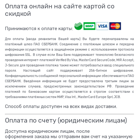
Оплата онлайн на сайте картой со
скидкой
Принимаются к оплате карты:
Для оплаты (ввода реквизитов Вашей карты) Вы будете перенаправлены на
платёжный шлюз ПАО СБЕРБАНК. Соединение с платёжным шлюзом и передача
информации осуществляется в защищённом режиме с использованием протокола
шифрования SSL. В случае если Ваш банк поддерживает технологию безопасного
проведения интернет-платежей Verified By Visa, MasterCard SecureCode, MIR Accept,
J-Secure для проведения платежа также может потребоваться ввод специального
пароля. Настоящий сайт поддерживает 256-битное шифрование.
Конфиденциальность сообщаемой персональной информации обеспечивается ПАО
СБЕРБАНК. Введённая информация не будет предоставлена третьим лицам за
исключением случаев, предусмотренных законодательством РФ. Проведение
платежей по банковским картам осуществляется в строгом соответствии с
требованиями платёжных систем МИР, Visa Int., MasterCard Europe Sprl, JCB.
Способ оплаты доступен на всех видах доставки.
Оплата по счету (юридическим лицам)
Доступна юридическим лицам, после
оформления заказа мы отправим вам счет на указанную