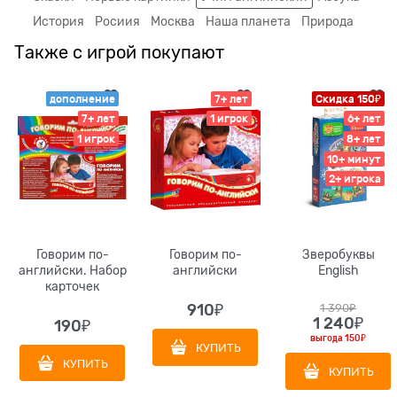
История
Росиия
Москва
Наша планета
Природа
Также с игрой покупают
дополнение
7+ лет
Скидка 150₽
7+ лет
1 игрок
6+ лет
1 игрок
8+ лет
10+ минут
2+ игрока
Говорим по-
Говорим по-
Зверобуквы
английски. Набор
английски
English
карточек
910
₽
1 390
₽
1 240
₽
190
₽
выгода
150₽
КУПИТЬ
КУПИТЬ
КУПИТЬ