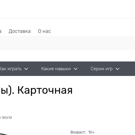
а
Доставка
О нас
Как играть
Какие навыки
Серии игр
ны). Карточная
 World
Возраст:
10+