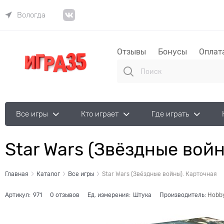
Вологда
Отзывы
Бонусы
Оплат
Все игры
Кто играет
Где играть
Star Wars (Звёздные вой
Главная
Каталог
Все игры
Star Wars (Звёздные войны). Карточная
Артикул:
971
0 отзывов
Ед. измерения:
Штука
Производитель:
Hobby