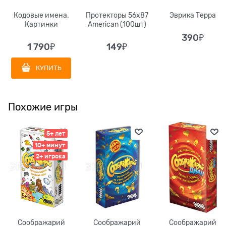
Кодовые имена.
Протекторы 56x87
Эврика Терра
Картинки
American (100шт)
390
₽
1 790
₽
149
₽
КУПИТЬ
Похожие игры
5+ лет
10+ минут
2+ игрока
Соображарий
Соображарий
Соображарий