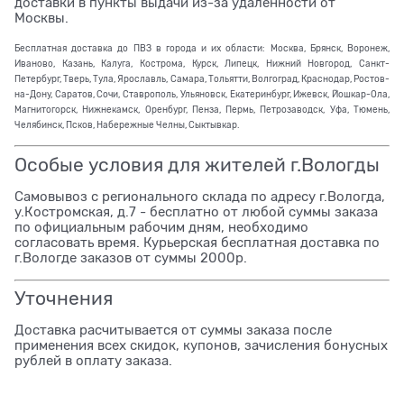
доставки в пункты выдачи из-за удаленности от
Москвы.
Бесплатная доставка до ПВЗ в города и их области: Москва, Брянск, Воронеж,
Иваново, Казань, Калуга, Кострома, Курск, Липецк, Нижний Новгород, Санкт-
Петербург, Тверь, Тула, Ярославль, Самара, Тольятти, Волгоград, Краснодар, Ростов-
на-Дону, Саратов, Сочи, Ставрополь, Ульяновск, Екатеринбург, Ижевск, Йошкар-Ола,
Магнитогорск, Нижнекамск, Оренбург, Пенза, Пермь, Петрозаводск, Уфа, Тюмень,
Челябинск, Псков, Набережные Челны, Сыктывкар.
Особые условия для жителей г.Вологды
Самовывоз с регионального склада по адресу г.Вологда,
у.Костромская, д.7 - бесплатно от любой суммы заказа
по официальным рабочим дням, необходимо
согласовать время. Курьерская бесплатная доставка по
г.Вологде заказов от суммы 2000р.
Уточнения
Доставка расчитывается от суммы заказа после
применения всех скидок, купонов, зачисления бонусных
рублей в оплату заказа.