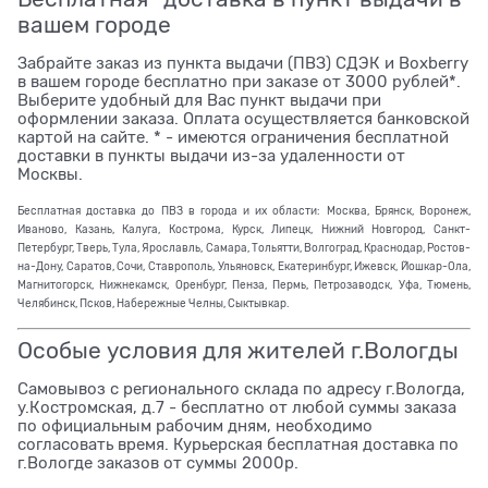
вашем городе
Забрайте заказ из пункта выдачи (ПВЗ) СДЭК и Boxberry
в вашем городе бесплатно при заказе от 3000 рублей*.
Выберите удобный для Вас пункт выдачи при
оформлении заказа. Оплата осуществляется банковской
картой на сайте. * - имеются ограничения бесплатной
доставки в пункты выдачи из-за удаленности от
Москвы.
Бесплатная доставка до ПВЗ в города и их области: Москва, Брянск, Воронеж,
Иваново, Казань, Калуга, Кострома, Курск, Липецк, Нижний Новгород, Санкт-
Петербург, Тверь, Тула, Ярославль, Самара, Тольятти, Волгоград, Краснодар, Ростов-
на-Дону, Саратов, Сочи, Ставрополь, Ульяновск, Екатеринбург, Ижевск, Йошкар-Ола,
Магнитогорск, Нижнекамск, Оренбург, Пенза, Пермь, Петрозаводск, Уфа, Тюмень,
Челябинск, Псков, Набережные Челны, Сыктывкар.
Особые условия для жителей г.Вологды
Самовывоз с регионального склада по адресу г.Вологда,
у.Костромская, д.7 - бесплатно от любой суммы заказа
по официальным рабочим дням, необходимо
согласовать время. Курьерская бесплатная доставка по
г.Вологде заказов от суммы 2000р.