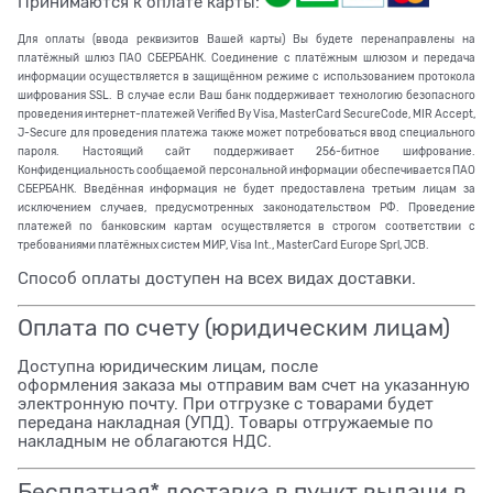
Принимаются к оплате карты:
Для оплаты (ввода реквизитов Вашей карты) Вы будете перенаправлены на
платёжный шлюз ПАО СБЕРБАНК. Соединение с платёжным шлюзом и передача
информации осуществляется в защищённом режиме с использованием протокола
шифрования SSL. В случае если Ваш банк поддерживает технологию безопасного
проведения интернет-платежей Verified By Visa, MasterCard SecureCode, MIR Accept,
J-Secure для проведения платежа также может потребоваться ввод специального
пароля. Настоящий сайт поддерживает 256-битное шифрование.
Конфиденциальность сообщаемой персональной информации обеспечивается ПАО
СБЕРБАНК. Введённая информация не будет предоставлена третьим лицам за
исключением случаев, предусмотренных законодательством РФ. Проведение
платежей по банковским картам осуществляется в строгом соответствии с
требованиями платёжных систем МИР, Visa Int., MasterCard Europe Sprl, JCB.
Способ оплаты доступен на всех видах доставки.
Оплата по счету (юридическим лицам)
Доступна юридическим лицам, после
оформления заказа мы отправим вам счет на указанную
электронную почту. При отгрузке с товарами будет
передана накладная (УПД). Товары отгружаемые по
накладным не облагаются НДС.
Бесплатная* доставка в пункт выдачи в