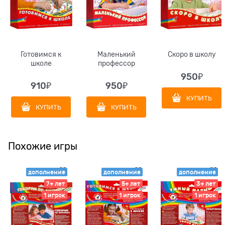
Готовимся к
Маленький
Скоро в школу
школе
профессор
950
₽
910
₽
950
₽
КУПИТЬ
КУПИТЬ
КУПИТЬ
Похожие игры
дополнение
дополнение
дополнение
7+ лет
5+ лет
3+ лет
1 игрок
1 игрок
1 игрок