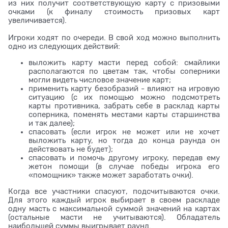
из них получит соответствующую карту с призовыми
очками (к финалу стоимость призовых карт
увеличивается).
Игроки ходят по очереди. В свой ход можно выполнить
одно из следующих действий:
выложить карту масти перед собой: смайлики
располагаются по цветам так, чтобы соперники
могли видеть числовое значение карт;
применить карту безобразий - влияют на игровую
ситуацию (с их помощью можно подсмотреть
карты противника, забрать себе в расклад карты
соперника, поменять местами карты старшинства
и так далее);
спасовать (если игрок не может или не хочет
выложить карту, но тогда до конца раунда он
действовать не будет);
спасовать и помочь другому игроку, передав ему
жетон помощи (в случае победы игрока его
«помощник» также может заработать очки).
Когда все участники спасуют, подсчитываются очки.
Для этого каждый игрок выбирает в своем раскладе
одну масть с максимальной суммой значений на картах
(остальные масти не учитываются). Обладатель
наибольшей суммы выигрывает раунд.