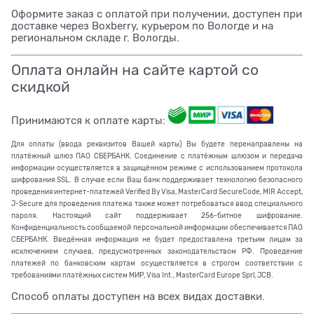
Оформите заказ с оплатой при получении, доступен при
доставке через Boxberry, курьером по Вологде и на
региональном складе г. Вологды.
Оплата онлайн на сайте картой со
скидкой
Принимаются к оплате карты:
Для оплаты (ввода реквизитов Вашей карты) Вы будете перенаправлены на
платёжный шлюз ПАО СБЕРБАНК. Соединение с платёжным шлюзом и передача
информации осуществляется в защищённом режиме с использованием протокола
шифрования SSL. В случае если Ваш банк поддерживает технологию безопасного
проведения интернет-платежей Verified By Visa, MasterCard SecureCode, MIR Accept,
J-Secure для проведения платежа также может потребоваться ввод специального
пароля. Настоящий сайт поддерживает 256-битное шифрование.
Конфиденциальность сообщаемой персональной информации обеспечивается ПАО
СБЕРБАНК. Введённая информация не будет предоставлена третьим лицам за
исключением случаев, предусмотренных законодательством РФ. Проведение
платежей по банковским картам осуществляется в строгом соответствии с
требованиями платёжных систем МИР, Visa Int., MasterCard Europe Sprl, JCB.
Способ оплаты доступен на всех видах доставки.