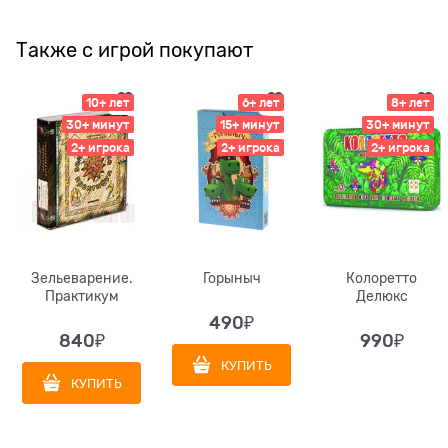
Также с игрой покупают
10+ лет
6+ лет
8+ лет
30+ минут
15+ минут
30+ минут
2+ игрока
2+ игрока
2+ игрока
Зельеварение.
Горыныч
Колоретто
Практикум
Делюкс
490
₽
840
₽
990
₽
КУПИТЬ
КУПИТЬ