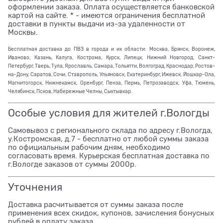
оформлении заказа. Оплата осуществляется банковской
картой на сайте. * - имеются ограничения бесплатной
доставки в пункты выдачи из-за удаленности от
Москвы.
Бесплатная доставка до ПВЗ в города и их области: Москва, Брянск, Воронеж,
Иваново, Казань, Калуга, Кострома, Курск, Липецк, Нижний Новгород, Санкт-
Петербург, Тверь, Тула, Ярославль, Самара, Тольятти, Волгоград, Краснодар, Ростов-
на-Дону, Саратов, Сочи, Ставрополь, Ульяновск, Екатеринбург, Ижевск, Йошкар-Ола,
Магнитогорск, Нижнекамск, Оренбург, Пенза, Пермь, Петрозаводск, Уфа, Тюмень,
Челябинск, Псков, Набережные Челны, Сыктывкар.
Особые условия для жителей г.Вологды
Самовывоз с регионального склада по адресу г.Вологда,
у.Костромская, д.7 - бесплатно от любой суммы заказа
по официальным рабочим дням, необходимо
согласовать время. Курьерская бесплатная доставка по
г.Вологде заказов от суммы 2000р.
Уточнения
Доставка расчитывается от суммы заказа после
применения всех скидок, купонов, зачисления бонусных
рублей в оплату заказа.