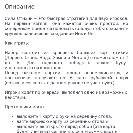
Описание
Сила Стихий – это быстрая стратегия для двух игроков.
На первый взгляд, она кажется очень простой, но
соперникам придётся поломать голову, чтобы сохранить
хрупкое равновесие, созданное Инь и Ян.
Как играть:
Набор состоит из красивых больших карт стихий
(Дерево, Огонь, Вода, Земля и Металл) с номиналом от 1
до 6. Для подсчета победных очков будут
использоваться кристаллы.
Перед началом партии колода перемешивается, и
противники получают по 6 карт рубашкой вверх
(оставшиеся карты в данном раунде не участвуют).
Игроки ходят по очереди, выполняя одно из возможных
действий.
Противники могут:
выложить 1 карту с руки на середину стола;
взять верхнюю карту из середины стола и
выложить её открыто перед собой (эта карта
будет учитываться при подсчёте суммы карт в