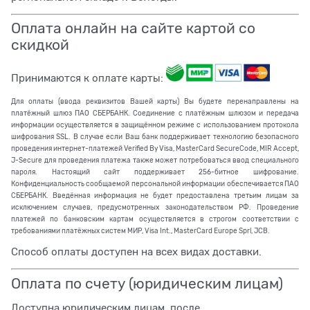
Оплата онлайн на сайте картой со
скидкой
Принимаются к оплате карты:
Для оплаты (ввода реквизитов Вашей карты) Вы будете перенаправлены на
платёжный шлюз ПАО СБЕРБАНК. Соединение с платёжным шлюзом и передача
информации осуществляется в защищённом режиме с использованием протокола
шифрования SSL. В случае если Ваш банк поддерживает технологию безопасного
проведения интернет-платежей Verified By Visa, MasterCard SecureCode, MIR Accept,
J-Secure для проведения платежа также может потребоваться ввод специального
пароля. Настоящий сайт поддерживает 256-битное шифрование.
Конфиденциальность сообщаемой персональной информации обеспечивается ПАО
СБЕРБАНК. Введённая информация не будет предоставлена третьим лицам за
исключением случаев, предусмотренных законодательством РФ. Проведение
платежей по банковским картам осуществляется в строгом соответствии с
требованиями платёжных систем МИР, Visa Int., MasterCard Europe Sprl, JCB.
Способ оплаты доступен на всех видах доставки.
Оплата по счету (юридическим лицам)
Доступна юридическим лицам, после