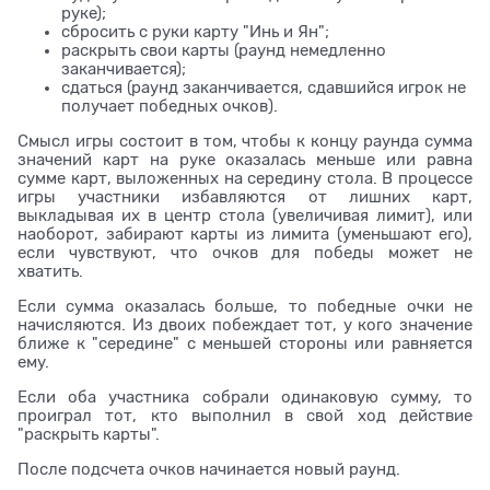
руке);
сбросить с руки карту "Инь и Ян";
раскрыть свои карты (раунд немедленно
заканчивается);
сдаться (раунд заканчивается, сдавшийся игрок не
получает победных очков).
Смысл игры состоит в том, чтобы к концу раунда сумма
значений карт на руке оказалась меньше или равна
сумме карт, выложенных на середину стола. В процессе
игры участники избавляются от лишних карт,
выкладывая их в центр стола (увеличивая лимит), или
наоборот, забирают карты из лимита (уменьшают его),
если чувствуют, что очков для победы может не
хватить.
Если сумма оказалась больше, то победные очки не
начисляются. Из двоих побеждает тот, у кого значение
ближе к "середине" с меньшей стороны или равняется
ему.
Если оба участника собрали одинаковую сумму, то
проиграл тот, кто выполнил в свой ход действие
"раскрыть карты".
После подсчета очков начинается новый раунд.