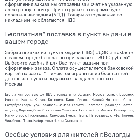
оформления заказа мы отправим вам счет на указанную
электронную почту. При отгрузке с товарами будет
передана накладная (УПД). Товары отгружаемые по
накладным не облагаются НДС.
Бесплатная* доставка в пункт выдачи в
вашем городе
Забрайте заказ из пункта выдачи (ПВЗ) СДЭК и Boxberry
в вашем городе бесплатно при заказе от 3000 рублей*.
Выберите удобный для Вас пункт выдачи при
оформлении заказа. Оплата осуществляется банковской
картой на сайте. * - имеются ограничения бесплатной
доставки в пункты выдачи из-за удаленности от
Москвы.
Бесплатная доставка до ПВЗ в города и их области: Москва, Брянск, Воронеж,
Иваново, Казань, Калуга, Кострома, Курск, Липецк, Нижний Новгород, Санкт-
Петербург, Тверь, Тула, Ярославль, Самара, Тольятти, Волгоград, Краснодар, Ростов-
на-Дону, Саратов, Сочи, Ставрополь, Ульяновск, Екатеринбург, Ижевск, Йошкар-Ола,
Магнитогорск, Нижнекамск, Оренбург, Пенза, Пермь, Петрозаводск, Уфа, Тюмень,
Челябинск, Псков, Набережные Челны, Сыктывкар.
Особые условия для жителей г.Вологды