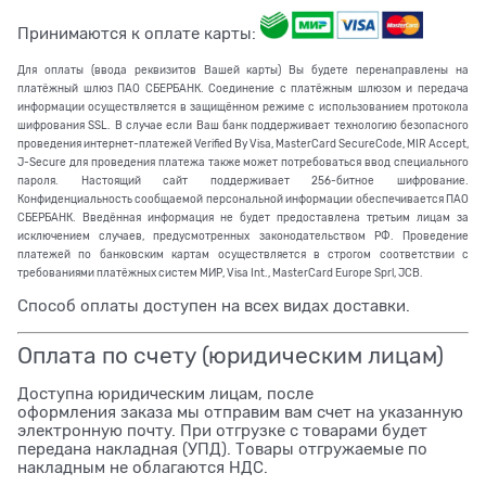
Принимаются к оплате карты:
Для оплаты (ввода реквизитов Вашей карты) Вы будете перенаправлены на
платёжный шлюз ПАО СБЕРБАНК. Соединение с платёжным шлюзом и передача
информации осуществляется в защищённом режиме с использованием протокола
шифрования SSL. В случае если Ваш банк поддерживает технологию безопасного
проведения интернет-платежей Verified By Visa, MasterCard SecureCode, MIR Accept,
J-Secure для проведения платежа также может потребоваться ввод специального
пароля. Настоящий сайт поддерживает 256-битное шифрование.
Конфиденциальность сообщаемой персональной информации обеспечивается ПАО
СБЕРБАНК. Введённая информация не будет предоставлена третьим лицам за
исключением случаев, предусмотренных законодательством РФ. Проведение
платежей по банковским картам осуществляется в строгом соответствии с
требованиями платёжных систем МИР, Visa Int., MasterCard Europe Sprl, JCB.
Способ оплаты доступен на всех видах доставки.
Оплата по счету (юридическим лицам)
Доступна юридическим лицам, после
оформления заказа мы отправим вам счет на указанную
электронную почту. При отгрузке с товарами будет
передана накладная (УПД). Товары отгружаемые по
накладным не облагаются НДС.