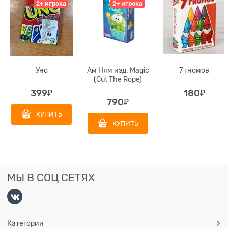
2+ игрока
2+ игрока
Уно
Ам Ням изд. Magic
7 гномов
(Cut The Rope)
399
₽
180
₽
790
₽
КУПИТЬ
КУПИТЬ
МЫ В СОЦ СЕТЯХ
Категории