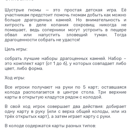
Шустрые гномы — это простая детская игра. Её
участникам предстоит помочь гномам добыть как можно
больше драгоценных камней. Но внимательность и
хитрость в деле копания сокровищ никогда не
помешает, ведь соперники могут устроить в пещере
обвал или напустить зловещий туман. Тогда
драгоценности собрать не удастся!
Цель игры:
собрать лучшие наборы драгоценных камней. Набор –
это комплект карт (от 1 до 6), у которых совпадает либо
цвет, либо форма.
Ход игры:
Все игроки получают на руки по 5 карт; оставшаяся
колода располагается в центре стола. Три верхние
карты в открытую кладутся рядом с колодой.
В свой ход игрок совершает два действия: добирает
одну карту в руку (или с верха общей колоды, или из
трёх открытых карт), а затем играет карту с руки.
В колоде содержатся карты разных типов: