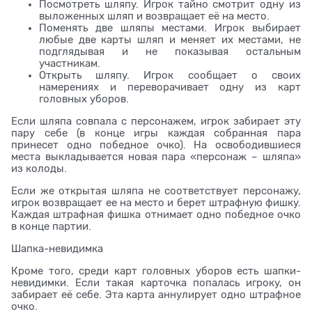
Посмотреть шляпу. Игрок тайно смотрит одну из
выложенных шляп и возвращает её на место.
Поменять две шляпы местами. Игрок выбирает
любые две карты шляп и меняет их местами, не
подглядывая и не показывая остальным
участникам.
Открыть шляпу. Игрок сообщает о своих
намерениях и переворачивает одну из карт
головных уборов.
Если шляпа совпала с персонажем, игрок забирает эту
пару себе (в конце игры каждая собранная пара
принесет одно победное очко). На освободившиеся
места выкладывается новая пара «персонаж – шляпа»
из колоды.
Если же открытая шляпа не соответствует персонажу,
игрок возвращает ее на место и берет штрафную фишку.
Каждая штрафная фишка отнимает одно победное очко
в конце партии.
Шапка-невидимка
Кроме того, среди карт головных уборов есть шапки-
невидимки. Если такая карточка попалась игроку, он
забирает её себе. Эта карта аннулирует одно штрафное
очко.