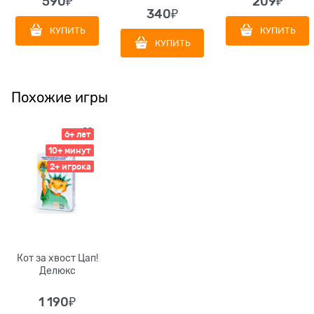
590
₽
209
₽
340
₽
КУПИТЬ
КУПИТЬ
КУПИТЬ
Похожие игры
6+ лет
10+ минут
2+ игрока
Кот за хвост Цап!
Делюкс
1 190
₽