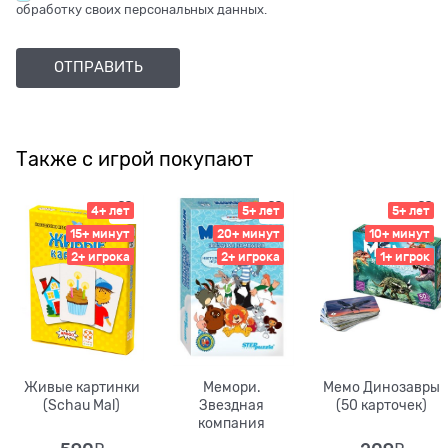
обработку своих персональных данных.
Также с игрой покупают
4+ лет
5+ лет
5+ лет
15+ минут
20+ минут
10+ минут
2+ игрока
2+ игрока
1+ игрок
Живые картинки
Мемори.
Мемо Динозавры
(Schau Mal)
Звездная
(50 карточек)
компания