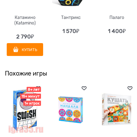
Катамино
Тантрикс
Палаго
(Katamino)
1 570
₽
1 400
₽
2 790
₽
КУПИТЬ
Похожие игры
8+ лет
15+ минут
1+ игрок