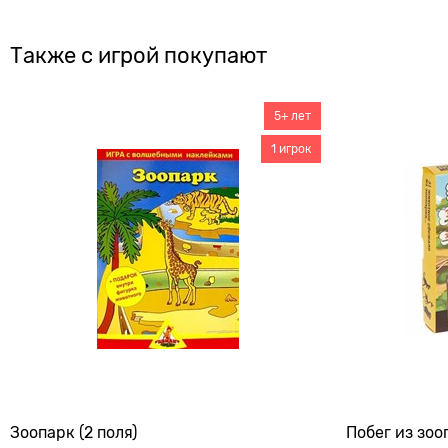
Также с игрой покупают
5+ лет
1 игрок
Зоопарк (2 поля)
Побег из зоо