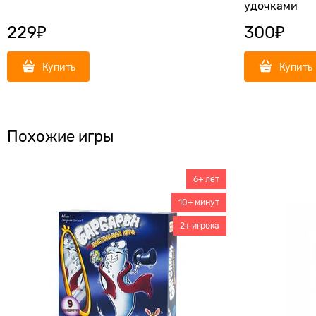
удочками
229
₽
300
₽
Купить
Купить
Похожие игры
6+ лет
10+ минут
2+ игрока