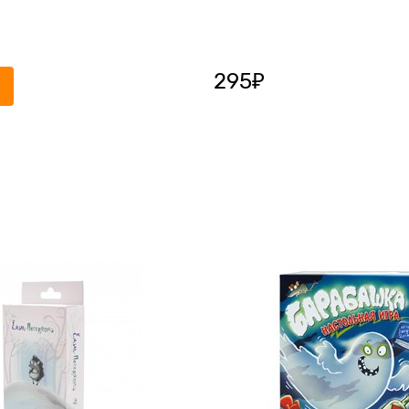
295
₽