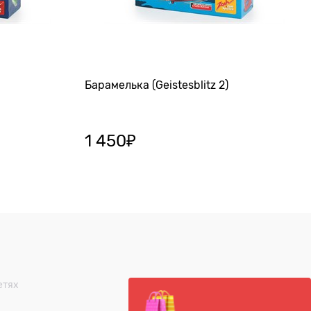
Барамелька (Geistesblitz 2)
1 450
₽
етях