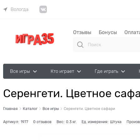
Вологда
Отзывы
Бонусы
Оплат
Все игры
Кто играет
Где играть
Серенгети. Цветное саф
Главная
Каталог
Все игры
Серенгети. Цветное сафари
Артикул:
1977
0 отзывов
Вес:
0.3
кг.
Ед. измерения:
Штука
Произв