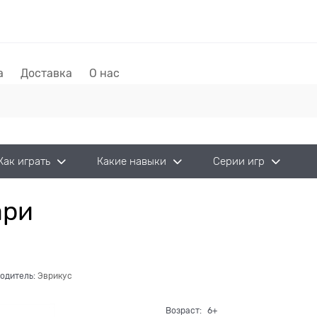
а
Доставка
О нас
Как играть
Какие навыки
Серии игр
ари
одитель:
Эврикус
Возраст:
6+