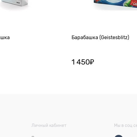
яшка
Барабашка (Geistesblitz)
1 450
₽
Личный кабинет
Мы в соц с