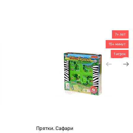
7+ лет
15+ минут
1 игрок
Прятки. Сафари