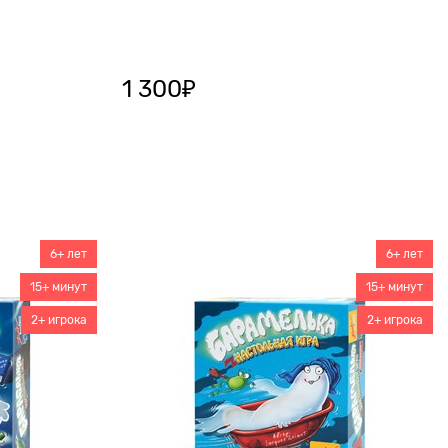
1 300
₽
6+ лет
6+ лет
15+ минут
15+ минут
2+ игрока
2+ игрока