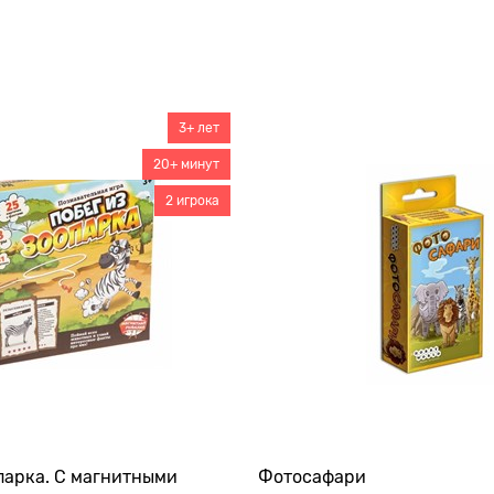
3+ лет
20+ минут
2 игрока
парка. С магнитными
Фотосафари