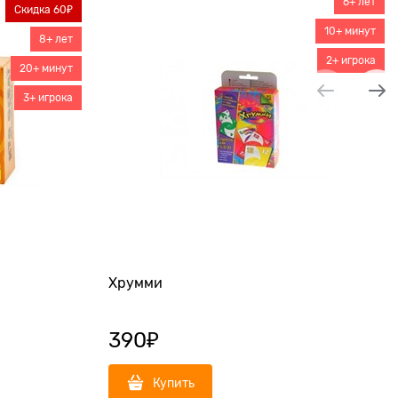
6+ лет
Скидка 60₽
10+ минут
8+ лет
2+ игрока
20+ минут
3+ игрока
Хрумми
390
₽
Купить