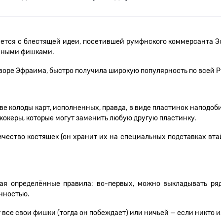
ется с блестящей идеи, посетившей румфнского коммерсанта Эф
янными фишками.
воре Эфраима, быстро получила широкую популярность по всей Р
ве колоды карт, исполненных, правда, в виде пластинок наподо
 джокеры, которые могут заменить любую другую пластинку.
чество костяшек (он хранит их на специальных подставках втай
дая определённые правила: во-первых, можно выкладывать ря
нностью.
 все свои фишки (тогда он побеждает) или ничьей — если никто и