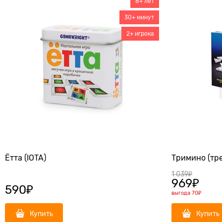
8+ лет
30+ минут
2+ игрока
Ётта (IOTA)
Тримино (тр
1 039
₽
969
₽
590
₽
выгода
70₽
Купить
Купить