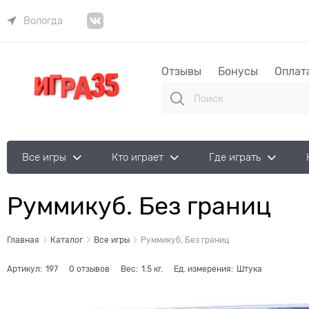
Вологда
Отзывы
Бонусы
Оплат
Все игры
Кто играет
Где играть
Руммикуб. Без границ
Главная
Каталог
Все игры
Руммикуб. Без границ
Артикул:
197
0 отзывов
Вес:
1.5
кг.
Ед. измерения:
Штука