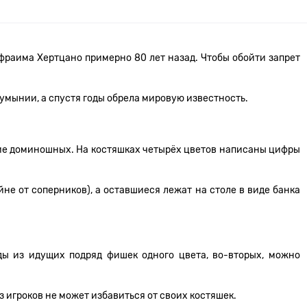
раима Хертцано примерно 80 лет назад. Чтобы обойти запрет
умынии, а спустя годы обрела мировую известность.
бие доминошных. На костяшках четырёх цветов написаны цифры
не от соперников), а оставшиеся лежат на столе в виде банка
ды из идущих подряд фишек одного цвета, во-вторых, можно
з игроков не может избавиться от своих костяшек.