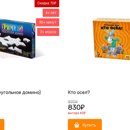
Скидка 70₽
6+ лет
30+ минут
2+ игрока
еугольное домино)
Кто осел?
890
₽
830
₽
выгода
60₽
Купить