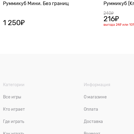
Руммикуб Мини. Без границ
Руммикуб (Kr
240
₽
216
₽
1 250
₽
выгода
24₽
или
10
Категории
Информация
Все игры
О магазине
Кто играет
Оплата
Где играть
Доставка
Как играть
Возврат