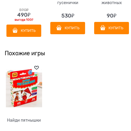
гусенички
животных
590
₽
490
₽
530
₽
90
₽
выгода
100₽
КУПИТЬ
КУПИТЬ
КУПИТЬ
Похожие игры
Найди пятнышки