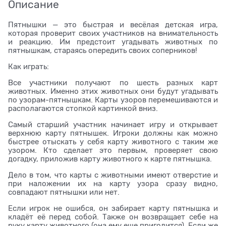
Описание
Пятнышки — это быстрая и весёлая детская игра,
которая проверит своих участников на внимательность
и реакцию. Им предстоит угадывать животных по
пятнышкам, стараясь опередить своих соперников!
Как играть:
Все участники получают по шесть разных карт
животных. Именно этих животных они будут угадывать
по узорам-пятнышкам. Карты узоров перемешиваются и
располагаются стопкой картинкой вниз.
Самый старший участник начинает игру и открывает
верхнюю карту пятнышек. Игроки должны как можно
быстрее отыскать у себя карту животного с таким же
узором. Кто сделает это первым, проверяет свою
догадку, приложив карту животного к карте пятнышка.
Дело в том, что карты с животными имеют отверстие и
при наложении их на карту узора сразу видно,
совпадают пятнышки или нет.
Если игрок не ошибся, он забирает карту пятнышка и
кладёт её перед собой. Также он возвращает себе на
руку карту животного (она ему еще пригодится). Если же