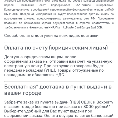
J-Secure для проведения платежа также может потребоваться ввод специального
пароля. Настоящий сайт поддерживает 256-битное шифрование.
Конфиденциальность сообщаемой персональной информации обеспечивается ПАО
СБЕРБАНК. Введённая информация не будет предоставлена третьим лицам за
исключением случаев, предусмотренных законодательством РФ. Проведение
платежей по банковским картам осуществляется в строгом соответствии с
требованиями платёжных систем МИР, Visa Int., MasterCard Europe Sprl, JCB.
Способ оплаты доступен на всех видах доставки.
Оплата по счету (юридическим лицам)
Доступна юридическим лицам, после
оформления заказа мы отправим вам счет на указанную
электронную почту. При отгрузке с товарами будет
передана накладная (УПД). Товары отгружаемые по
накладным не облагаются НДС.
Бесплатная* доставка в пункт выдачи в
вашем городе
Забрайте заказ из пункта выдачи (ПВЗ) СДЭК и Boxberry
в вашем городе бесплатно при заказе от 3000 рублей*.
Выберите удобный для Вас пункт выдачи при
оформлении заказа. Оплата осуществляется банковской