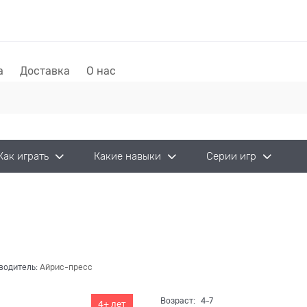
а
Доставка
О нас
Как играть
Какие навыки
Серии игр
водитель:
Айрис-пресс
Возраст:
4-7
4+ лет