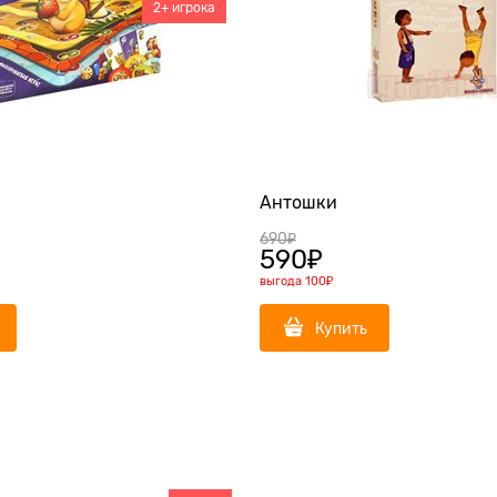
2+ игрока
Антошки
690
₽
590
₽
выгода
100₽
Купить