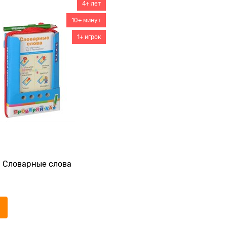
4+ лет
10+ минут
1+ игрок
 Словарные слова