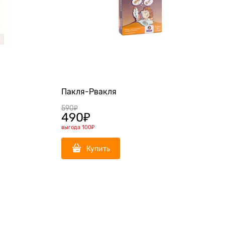
Пакля-Рвакля
590
₽
490
₽
выгода
100₽
Купить