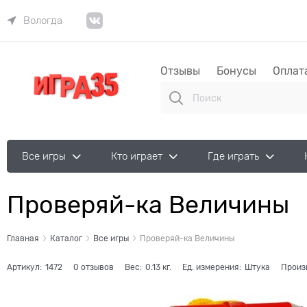
Вологда
Отзывы
Бонусы
Оплат
Все игры
Кто играет
Где играть
Проверяй-ка Величины
Главная
Каталог
Все игры
Проверяй-ка Величины
Артикул:
1472
0 отзывов
Вес:
0.13
кг.
Ед. измерения:
Штука
Произ