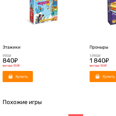
Этажики
Проныры
990
₽
1 990
₽
840
₽
1 840
₽
выгода
150₽
выгода
150₽
Купить
Купить
Похожие игры