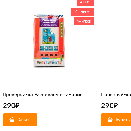
4+ лет
10+ минут
1+ игрок
Проверяй-ка Развиваем внимание
Проверяй-ка
290
₽
290
₽
Купить
Купить