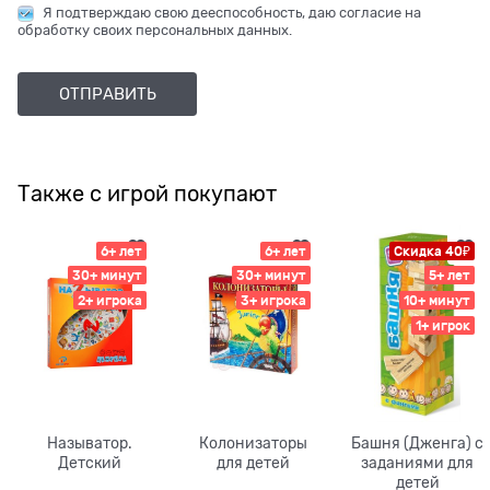
Я подтверждаю свою дееспособность, даю согласие на
обработку своих персональных данных.
Также с игрой покупают
6+ лет
6+ лет
Скидка 40₽
30+ минут
30+ минут
5+ лет
2+ игрока
3+ игрока
10+ минут
1+ игрок
Называтор.
Колонизаторы
Башня (Дженга) с
Детский
для детей
заданиями для
детей