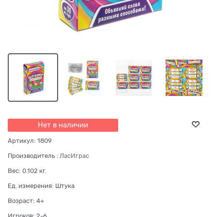
Нет в наличии
Артикул:
1809
Производитель
:
ЛасИграс
Вес:
0.102
кг.
Ед. измерения:
Штука
Возраст:
4+
Игроков:
2-6