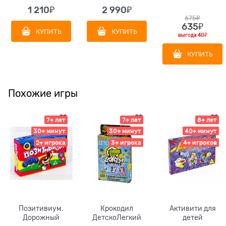
1 210
₽
2 990
₽
675
₽
635
₽
КУПИТЬ
КУПИТЬ
выгода
40₽
КУПИТЬ
Похожие игры
7+ лет
7+ лет
8+ лет
30+ минут
30+ минут
40+ минут
2+ игрока
3+ игрока
4+ игроков
Позитивиум.
Крокодил
Активити для
Дорожный
ДетскоЛегкий
детей