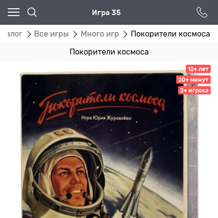
Игра 35
аталог
Все игры
Много игр
Покорители космоса
Покорители космоса
12+ лет
20+ минут
2+ игрока