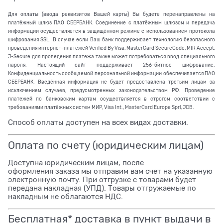
Для оплаты (ввода реквизитов Вашей карты) Вы будете перенаправлены на
платёжный шлюз ПАО СБЕРБАНК. Соединение с платёжным шлюзом и передача
информации осуществляется в защищённом режиме с использованием протокола
шифрования SSL. В случае если Ваш банк поддерживает технологию безопасного
проведения интернет-платежей Verified By Visa, MasterCard SecureCode, MIR Accept,
J-Secure для проведения платежа также может потребоваться ввод специального
пароля. Настоящий сайт поддерживает 256-битное шифрование.
Конфиденциальность сообщаемой персональной информации обеспечивается ПАО
СБЕРБАНК. Введённая информация не будет предоставлена третьим лицам за
исключением случаев, предусмотренных законодательством РФ. Проведение
платежей по банковским картам осуществляется в строгом соответствии с
требованиями платёжных систем МИР, Visa Int., MasterCard Europe Sprl, JCB.
Способ оплаты доступен на всех видах доставки.
Оплата по счету (юридическим лицам)
Доступна юридическим лицам, после
оформления заказа мы отправим вам счет на указанную
электронную почту. При отгрузке с товарами будет
передана накладная (УПД). Товары отгружаемые по
накладным не облагаются НДС.
Бесплатная* доставка в пункт выдачи в