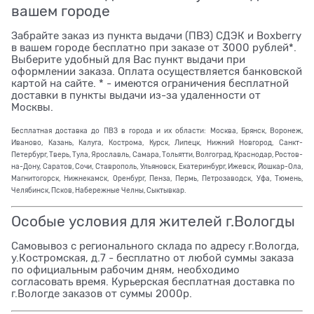
вашем городе
Забрайте заказ из пункта выдачи (ПВЗ) СДЭК и Boxberry
в вашем городе бесплатно при заказе от 3000 рублей*.
Выберите удобный для Вас пункт выдачи при
оформлении заказа. Оплата осуществляется банковской
картой на сайте. * - имеются ограничения бесплатной
доставки в пункты выдачи из-за удаленности от
Москвы.
Бесплатная доставка до ПВЗ в города и их области: Москва, Брянск, Воронеж,
Иваново, Казань, Калуга, Кострома, Курск, Липецк, Нижний Новгород, Санкт-
Петербург, Тверь, Тула, Ярославль, Самара, Тольятти, Волгоград, Краснодар, Ростов-
на-Дону, Саратов, Сочи, Ставрополь, Ульяновск, Екатеринбург, Ижевск, Йошкар-Ола,
Магнитогорск, Нижнекамск, Оренбург, Пенза, Пермь, Петрозаводск, Уфа, Тюмень,
Челябинск, Псков, Набережные Челны, Сыктывкар.
Особые условия для жителей г.Вологды
Самовывоз с регионального склада по адресу г.Вологда,
у.Костромская, д.7 - бесплатно от любой суммы заказа
по официальным рабочим дням, необходимо
согласовать время. Курьерская бесплатная доставка по
г.Вологде заказов от суммы 2000р.