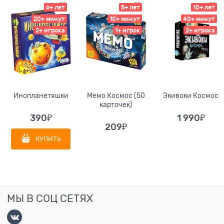
6+ лет
5+ лет
10+ лет
20+ минут
10+ минут
40+ минут
2+ игрока
1+ игрок
2+ игрока
Инопланетяшки
Мемо Космос (50
Экивоки Космос
карточек)
390
₽
1 990
₽
209
₽
КУПИТЬ
МЫ В СОЦ СЕТЯХ