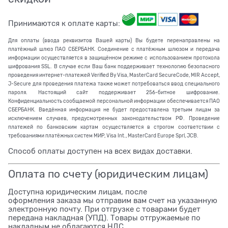
Принимаются к оплате карты:
Для оплаты (ввода реквизитов Вашей карты) Вы будете перенаправлены на
платёжный шлюз ПАО СБЕРБАНК. Соединение с платёжным шлюзом и передача
информации осуществляется в защищённом режиме с использованием протокола
шифрования SSL. В случае если Ваш банк поддерживает технологию безопасного
проведения интернет-платежей Verified By Visa, MasterCard SecureCode, MIR Accept,
J-Secure для проведения платежа также может потребоваться ввод специального
пароля. Настоящий сайт поддерживает 256-битное шифрование.
Конфиденциальность сообщаемой персональной информации обеспечивается ПАО
СБЕРБАНК. Введённая информация не будет предоставлена третьим лицам за
исключением случаев, предусмотренных законодательством РФ. Проведение
платежей по банковским картам осуществляется в строгом соответствии с
требованиями платёжных систем МИР, Visa Int., MasterCard Europe Sprl, JCB.
Способ оплаты доступен на всех видах доставки.
Оплата по счету (юридическим лицам)
Доступна юридическим лицам, после
оформления заказа мы отправим вам счет на указанную
электронную почту. При отгрузке с товарами будет
передана накладная (УПД). Товары отгружаемые по
накладным не облагаются НДС.