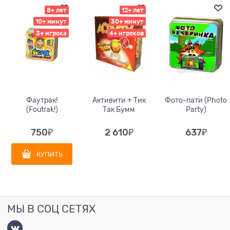
8+ лет
12+ лет
10+ минут
30+ минут
3+ игрока
4+ игроков
Фаутрак!
Активити + Тик
Фото-пати (Photo
(Foutrak!)
Так Бумм
Party)
750
₽
2 610
₽
637
₽
КУПИТЬ
МЫ В СОЦ СЕТЯХ