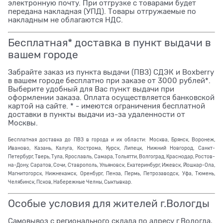
электронную почту. При отгрузке с товарами будет
передана накладная (УПД). Товары отгружаемые по
накладным не облагаются НДС.
Бесплатная* доставка в пункт выдачи в
вашем городе
Забрайте заказ из пункта выдачи (ПВЗ) СДЭК и Boxberry
в вашем городе бесплатно при заказе от 3000 рублей*.
Выберите удобный для Вас пункт выдачи при
оформлении заказа. Оплата осуществляется банковской
картой на сайте. * - имеются ограничения бесплатной
доставки в пункты выдачи из-за удаленности от
Москвы.
Бесплатная доставка до ПВЗ в города и их области: Москва, Брянск, Воронеж,
Иваново, Казань, Калуга, Кострома, Курск, Липецк, Нижний Новгород, Санкт-
Петербург, Тверь, Тула, Ярославль, Самара, Тольятти, Волгоград, Краснодар, Ростов-
на-Дону, Саратов, Сочи, Ставрополь, Ульяновск, Екатеринбург, Ижевск, Йошкар-Ола,
Магнитогорск, Нижнекамск, Оренбург, Пенза, Пермь, Петрозаводск, Уфа, Тюмень,
Челябинск, Псков, Набережные Челны, Сыктывкар.
Особые условия для жителей г.Вологды
Самовывоз с регионального склада по адресу г.Вологда,