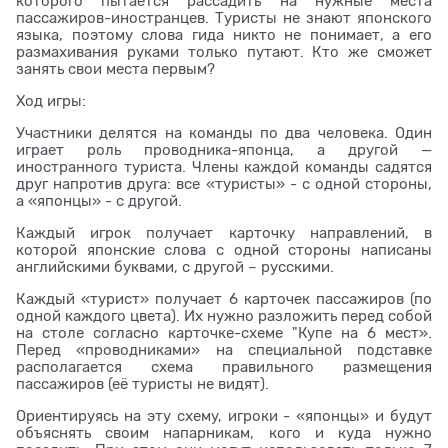
которого пытается рассадить на нужные места
пассажиров-иностранцев. Туристы не знают японского
языка, поэтому слова гида никто не понимает, а его
размахивания руками только путают. Кто же сможет
занять свои места первым?
Ход игры:
Участники делятся на команды по два человека. Один
играет роль проводника-японца, а другой —
иностранного туриста. Члены каждой команды садятся
друг напротив друга: все «туристы» - с одной стороны,
а «японцы» - с другой.
Каждый игрок получает карточку направлений, в
которой японские слова с одной стороны написаны
английскими буквами, с другой – русскими.
Каждый «турист» получает 6 карточек пассажиров (по
одной каждого цвета). Их нужно разложить перед собой
на столе согласно карточке-схеме "Купе на 6 мест».
Перед «проводниками» на специальной подставке
располагается схема правильного размещения
пассажиров (её туристы не видят).
Ориентируясь на эту схему, игроки - «японцы» и будут
объяснять своим напарникам, кого и куда нужно