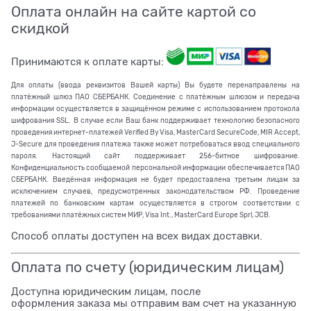
Оплата онлайн на сайте картой со
скидкой
Принимаются к оплате карты:
Для оплаты (ввода реквизитов Вашей карты) Вы будете перенаправлены на
платёжный шлюз ПАО СБЕРБАНК. Соединение с платёжным шлюзом и передача
информации осуществляется в защищённом режиме с использованием протокола
шифрования SSL. В случае если Ваш банк поддерживает технологию безопасного
проведения интернет-платежей Verified By Visa, MasterCard SecureCode, MIR Accept,
J-Secure для проведения платежа также может потребоваться ввод специального
пароля. Настоящий сайт поддерживает 256-битное шифрование.
Конфиденциальность сообщаемой персональной информации обеспечивается ПАО
СБЕРБАНК. Введённая информация не будет предоставлена третьим лицам за
исключением случаев, предусмотренных законодательством РФ. Проведение
платежей по банковским картам осуществляется в строгом соответствии с
требованиями платёжных систем МИР, Visa Int., MasterCard Europe Sprl, JCB.
Способ оплаты доступен на всех видах доставки.
Оплата по счету (юридическим лицам)
Доступна юридическим лицам, после
оформления заказа мы отправим вам счет на указанную