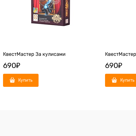
КвестМастер За кулисами
КвестМастер
690
₽
690
₽
Купить
Купить