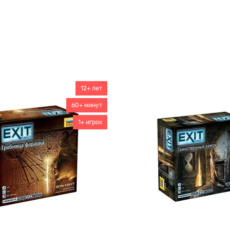
12+ лет
60+ минут
1+ игрок