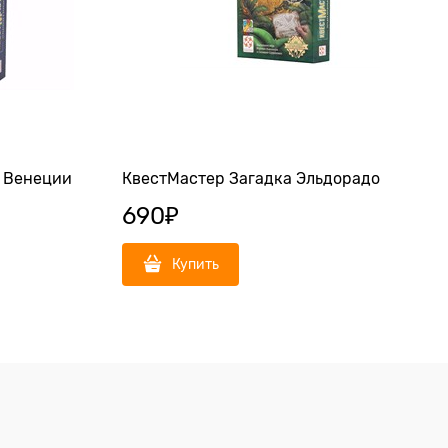
в Венеции
КвестМастер Загадка Эльдорадо
690
₽
Купить