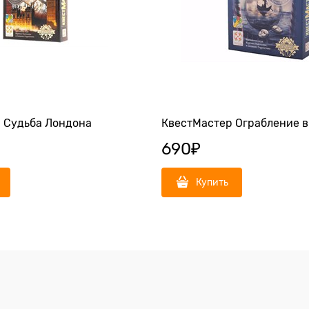
 Судьба Лондона
КвестМастер Ограбление 
690
₽
Купить