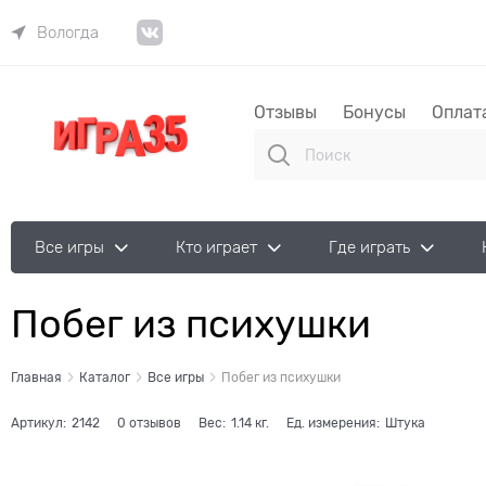
Вологда
Отзывы
Бонусы
Оплат
Все игры
Кто играет
Где играть
Побег из психушки
Главная
Каталог
Все игры
Побег из психушки
Артикул:
2142
0 отзывов
Вес:
1.14
кг.
Ед. измерения:
Штука