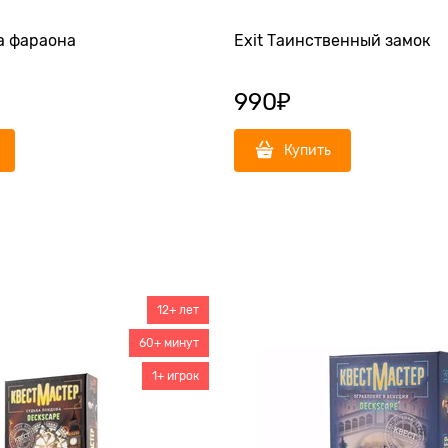
а фараона
Exit Таинственный замок
990
₽
Купить
12+ лет
60+ минут
1+ игрок