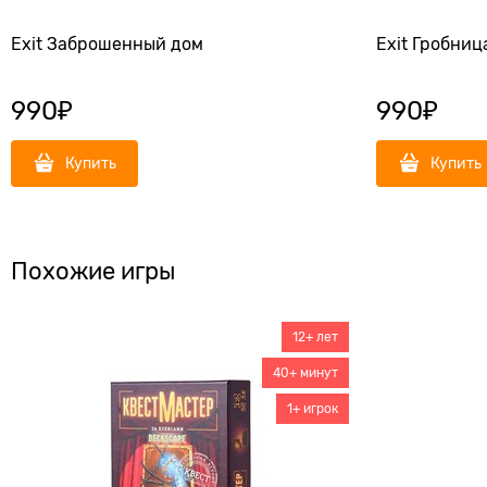
Exit Заброшенный дом
Exit Гробниц
990
₽
990
₽
Купить
Купить
Похожие игры
12+ лет
40+ минут
1+ игрок