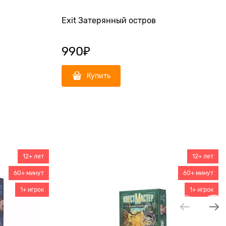
Exit Затерянный остров
990
₽
Купить
12+ лет
12+ лет
60+ минут
60+ минут
1+ игрок
1+ игрок