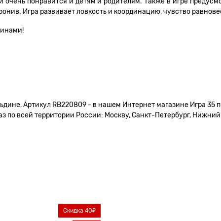
 очень понравится и детям и родителям. Также в игре предус
ронив. Игра развивает ловкость и координацию, чувство равнове
винами!
ьдине, Артикул RB220809 - в нашем Интернет магазине Игра 35 п
 по всей территории России: Москву, Санкт-Петербург, Нижний Н
Скидка 40₽