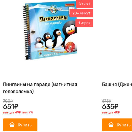
5+ лет
20+ минут
1 игрок
Пингвины на параде (магнитная
Башня (Джен
головоломка)
700
₽
675
₽
651
₽
635
₽
выгода
49₽
или
7%
выгода
40₽
Купить
Купить