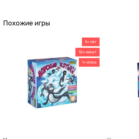
Похожие игры
5+ лет
10+ минут
1+ игрок