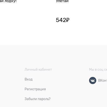
ай лодку!
Улетай
542
₽
Личный кабинет
Мы в соц с
Вход
ВКон
Регистрация
Забыли пароль?