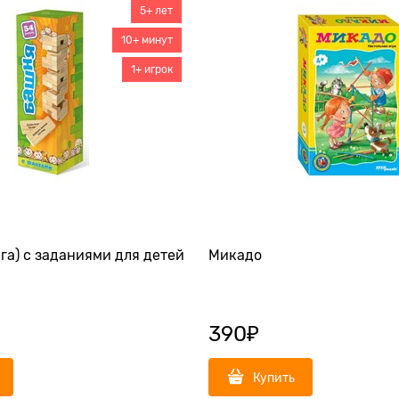
5+ лет
10+ минут
1+ игрок
га) с заданиями для детей
Микадо
390
₽
Купить