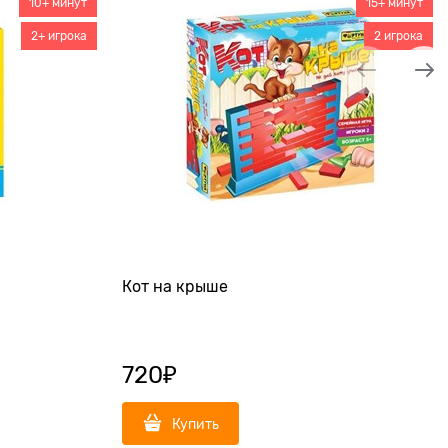
10+ минут
15+ минут
2+ игрока
2 игрока
Кот на крыше
720
₽
Купить