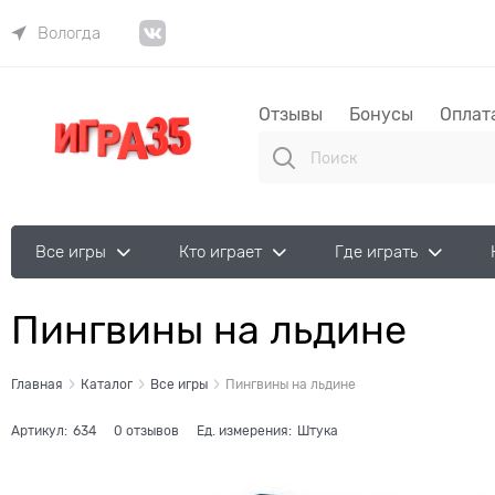
Вологда
Отзывы
Бонусы
Оплат
Все игры
Кто играет
Где играть
Пингвины на льдине
Главная
Каталог
Все игры
Пингвины на льдине
Артикул:
634
0 отзывов
Ед. измерения:
Штука