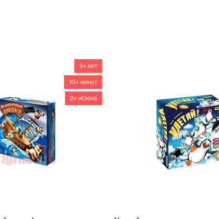
5+ лет
10+ минут
2+ игрока