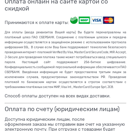
Оплата онлайн на сайте картой со
скидкой
Принимаются к оплате карты:
Для оплаты (ввода реквизитов Вашей карты) Вы будете перенаправлены на
платёжный шлюз ПАО СБЕРБАНК. Соединение с платёжным шлюзом и передача
информации осуществляется в защищённом режиме с использованием протокола
шифрования SSL. В случае если Ваш банк поддерживает технологию безопасного
проведения интернет-платежей Verified By Visa, MasterCard SecureCode, MIR Accept,
J-Secure для проведения платежа также может потребоваться ввод специального
пароля. Настоящий сайт поддерживает 256-битное шифрование.
Конфиденциальность сообщаемой персональной информации обеспечивается ПАО
СБЕРБАНК. Введённая информация не будет предоставлена третьим лицам за
исключением случаев, предусмотренных законодательством РФ. Проведение
платежей по банковским картам осуществляется в строгом соответствии с
требованиями платёжных систем МИР, Visa Int., MasterCard Europe Sprl, JCB.
Способ оплаты доступен на всех видах доставки.
Оплата по счету (юридическим лицам)
Доступна юридическим лицам, после
оформления заказа мы отправим вам счет на указанную
электронную почту. При отгрузке с товарами будет