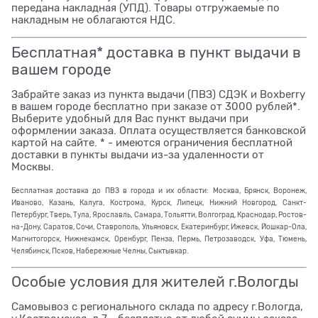
передана накладная (УПД). Товары отгружаемые по
накладным не облагаются НДС.
Бесплатная* доставка в пункт выдачи в
вашем городе
Забрайте заказ из пункта выдачи (ПВЗ) СДЭК и Boxberry
в вашем городе бесплатно при заказе от 3000 рублей*.
Выберите удобный для Вас пункт выдачи при
оформлении заказа. Оплата осуществляется банковской
картой на сайте. * - имеются ограничения бесплатной
доставки в пункты выдачи из-за удаленности от
Москвы.
Бесплатная доставка до ПВЗ в города и их области: Москва, Брянск, Воронеж,
Иваново, Казань, Калуга, Кострома, Курск, Липецк, Нижний Новгород, Санкт-
Петербург, Тверь, Тула, Ярославль, Самара, Тольятти, Волгоград, Краснодар, Ростов-
на-Дону, Саратов, Сочи, Ставрополь, Ульяновск, Екатеринбург, Ижевск, Йошкар-Ола,
Магнитогорск, Нижнекамск, Оренбург, Пенза, Пермь, Петрозаводск, Уфа, Тюмень,
Челябинск, Псков, Набережные Челны, Сыктывкар.
Особые условия для жителей г.Вологды
Самовывоз с регионального склада по адресу г.Вологда,