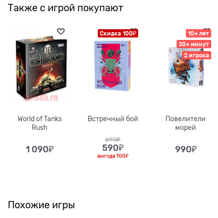
Также с игрой покупают
Скидка 100₽
10+ лет
20+ минут
2 игрока
World of Tanks
Встречный бой
Повелители
Rush
морей
690
₽
590
₽
1 090
₽
990
₽
выгода
100₽
Похожие игры