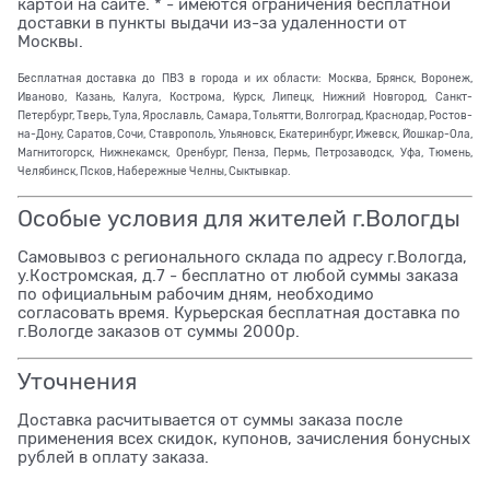
картой на сайте. * - имеются ограничения бесплатной
доставки в пункты выдачи из-за удаленности от
Москвы.
Бесплатная доставка до ПВЗ в города и их области: Москва, Брянск, Воронеж,
Иваново, Казань, Калуга, Кострома, Курск, Липецк, Нижний Новгород, Санкт-
Петербург, Тверь, Тула, Ярославль, Самара, Тольятти, Волгоград, Краснодар, Ростов-
на-Дону, Саратов, Сочи, Ставрополь, Ульяновск, Екатеринбург, Ижевск, Йошкар-Ола,
Магнитогорск, Нижнекамск, Оренбург, Пенза, Пермь, Петрозаводск, Уфа, Тюмень,
Челябинск, Псков, Набережные Челны, Сыктывкар.
Особые условия для жителей г.Вологды
Самовывоз с регионального склада по адресу г.Вологда,
у.Костромская, д.7 - бесплатно от любой суммы заказа
по официальным рабочим дням, необходимо
согласовать время. Курьерская бесплатная доставка по
г.Вологде заказов от суммы 2000р.
Уточнения
Доставка расчитывается от суммы заказа после
применения всех скидок, купонов, зачисления бонусных
рублей в оплату заказа.