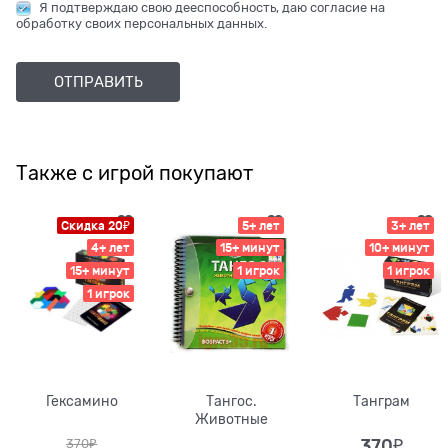
Я подтверждаю свою дееспособность, даю согласие на
обработку своих персональных данных.
Также с игрой покупают
Скидка 20₽
5+ лет
3+ лет
4+ лет
15+ минут
10+ минут
15+ минут
1 игрок
1 игрок
1 игрок
Гексамино
Тангос.
Танграм
Животные
370
₽
370
₽