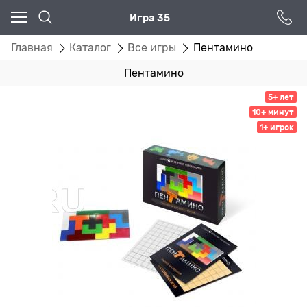
Игра 35
Главная
Каталог
Все игры
Пентамино
Пентамино
5+ лет
10+ минут
1+ игрок