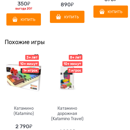
350
₽
890
₽
выгода
20₽
КУПИТЬ
КУПИТЬ
КУПИТЬ
Похожие игры
3+ лет
8+ лет
10+ минут
10+ минут
1+ игрок
1 игрок
Катамино
Катамино
(Katamino)
дорожная
(Katamino Travel)
2 790
₽