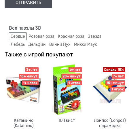
Все паззлы 3D
Сердце
Розовая роза
Красная роза
Звезда
Лебедь
Дельфин
Винни Пух
Микки Маус
Также с игрой покупают
3+ лет
6+ лет
Скидка 15%
10+ минут
20+ минут
7+ лет
1+ игрок
1 игрок
15+ минут
1 игрок
Катамино
IQ Твист
Лонпос (Lonpos)
(Katamino)
пирамидка