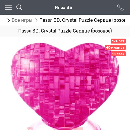
Игра 35
ог
Все игры
Паззл 3D. Crystal Puzzle Сердце (розово
Паззл 3D. Crystal Puzzle Сердце (розовое)
12+ лет
40+ минут
1 игрок