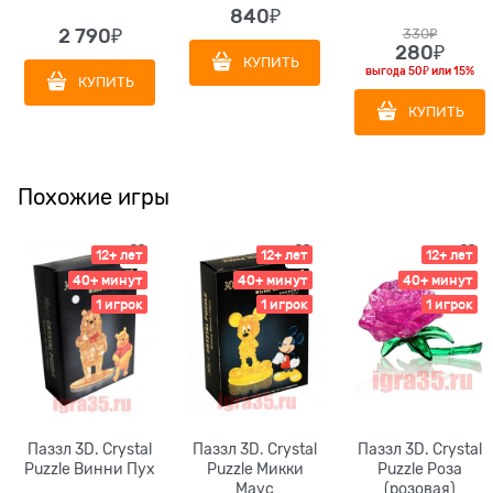
840
₽
2 790
₽
330
₽
280
₽
КУПИТЬ
выгода
50₽
или
15%
КУПИТЬ
КУПИТЬ
Похожие игры
12+ лет
12+ лет
12+ лет
40+ минут
40+ минут
40+ минут
1 игрок
1 игрок
1 игрок
Паззл 3D. Crystal
Паззл 3D. Crystal
Паззл 3D. Crystal
Puzzle Винни Пух
Puzzle Микки
Puzzle Роза
Маус
(розовая)