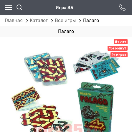
Игра 35
Главная
Каталог
Все игры
Палаго
Палаго
8+ лет
15+ минут
1+ игрок