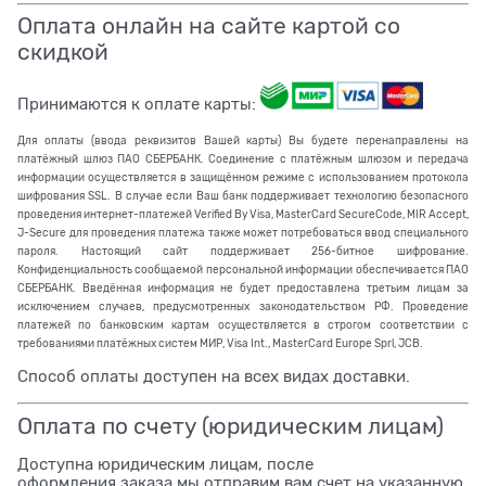
Оплата онлайн на сайте картой со
скидкой
Принимаются к оплате карты:
Для оплаты (ввода реквизитов Вашей карты) Вы будете перенаправлены на
платёжный шлюз ПАО СБЕРБАНК. Соединение с платёжным шлюзом и передача
информации осуществляется в защищённом режиме с использованием протокола
шифрования SSL. В случае если Ваш банк поддерживает технологию безопасного
проведения интернет-платежей Verified By Visa, MasterCard SecureCode, MIR Accept,
J-Secure для проведения платежа также может потребоваться ввод специального
пароля. Настоящий сайт поддерживает 256-битное шифрование.
Конфиденциальность сообщаемой персональной информации обеспечивается ПАО
СБЕРБАНК. Введённая информация не будет предоставлена третьим лицам за
исключением случаев, предусмотренных законодательством РФ. Проведение
платежей по банковским картам осуществляется в строгом соответствии с
требованиями платёжных систем МИР, Visa Int., MasterCard Europe Sprl, JCB.
Способ оплаты доступен на всех видах доставки.
Оплата по счету (юридическим лицам)
Доступна юридическим лицам, после
оформления заказа мы отправим вам счет на указанную