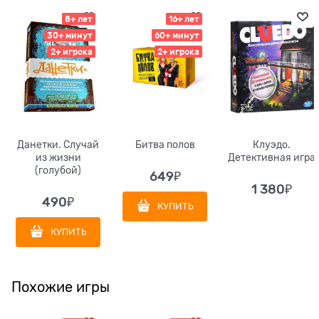
8+ лет
16+ лет
30+ минут
60+ минут
2+ игрока
2+ игрока
Данетки. Случай
Битва полов
Клуэдо.
из жизни
Детективная игра
(голубой)
649
₽
1 380
₽
490
₽
КУПИТЬ
КУПИТЬ
Похожие игры