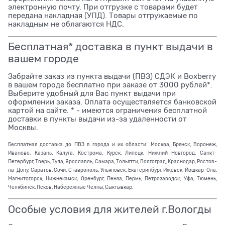
электронную почту. При отгрузке с товарами будет
передана накладная (УПД). Товары отгружаемые по
накладным не облагаются НДС.
Бесплатная* доставка в пункт выдачи в
вашем городе
Забрайте заказ из пункта выдачи (ПВЗ) СДЭК и Boxberry
в вашем городе бесплатно при заказе от 3000 рублей*.
Выберите удобный для Вас пункт выдачи при
оформлении заказа. Оплата осуществляется банковской
картой на сайте. * - имеются ограничения бесплатной
доставки в пункты выдачи из-за удаленности от
Москвы.
Бесплатная доставка до ПВЗ в города и их области: Москва, Брянск, Воронеж,
Иваново, Казань, Калуга, Кострома, Курск, Липецк, Нижний Новгород, Санкт-
Петербург, Тверь, Тула, Ярославль, Самара, Тольятти, Волгоград, Краснодар, Ростов-
на-Дону, Саратов, Сочи, Ставрополь, Ульяновск, Екатеринбург, Ижевск, Йошкар-Ола,
Магнитогорск, Нижнекамск, Оренбург, Пенза, Пермь, Петрозаводск, Уфа, Тюмень,
Челябинск, Псков, Набережные Челны, Сыктывкар.
Особые условия для жителей г.Вологды