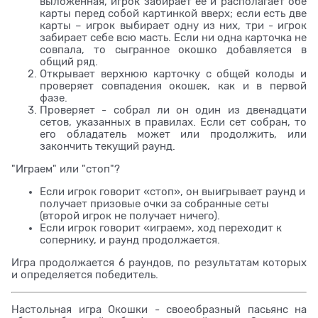
выложенная, игрок забирает её и располагает обе
карты перед собой картинкой вверх; если есть две
карты – игрок выбирает одну из них, три - игрок
забирает себе всю масть. Если ни одна карточка не
совпала, то сыгранное окошко добавляется в
общий ряд.
Открывает верхнюю карточку с общей колоды и
проверяет совпадения окошек, как и в первой
фазе.
Проверяет - собрал ли он один из двенадцати
сетов, указанных в правилах. Если сет собран, то
его обладатель может или продолжить, или
закончить текущий раунд.
"Играем" или "стоп"?
Если игрок говорит «стоп», он выигрывает раунд и
получает призовые очки за собранные сеты
(второй игрок не получает ничего).
Если игрок говорит «играем», ход переходит к
сопернику, и раунд продолжается.
Игра продолжается 6 раундов, по результатам которых
и определяется победитель.
Настольная игра Окошки - своеобразный пасьянс на