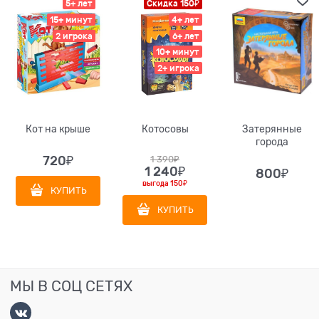
5+ лет
Скидка 150₽
15+ минут
4+ лет
2 игрока
6+ лет
10+ минут
2+ игрока
Кот на крыше
Котосовы
Затерянные
города
720
₽
1 390
₽
1 240
₽
800
₽
выгода
150₽
КУПИТЬ
КУПИТЬ
МЫ В СОЦ СЕТЯХ