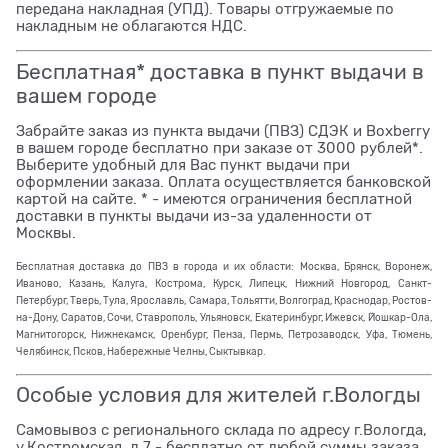
передана накладная (УПД). Товары отгружаемые по
накладным не облагаются НДС.
Бесплатная* доставка в пункт выдачи в
вашем городе
Забрайте заказ из пункта выдачи (ПВЗ) СДЭК и Boxberry
в вашем городе бесплатно при заказе от 3000 рублей*.
Выберите удобный для Вас пункт выдачи при
оформлении заказа. Оплата осуществляется банковской
картой на сайте. * - имеются ограничения бесплатной
доставки в пункты выдачи из-за удаленности от
Москвы.
Бесплатная доставка до ПВЗ в города и их области: Москва, Брянск, Воронеж,
Иваново, Казань, Калуга, Кострома, Курск, Липецк, Нижний Новгород, Санкт-
Петербург, Тверь, Тула, Ярославль, Самара, Тольятти, Волгоград, Краснодар, Ростов-
на-Дону, Саратов, Сочи, Ставрополь, Ульяновск, Екатеринбург, Ижевск, Йошкар-Ола,
Магнитогорск, Нижнекамск, Оренбург, Пенза, Пермь, Петрозаводск, Уфа, Тюмень,
Челябинск, Псков, Набережные Челны, Сыктывкар.
Особые условия для жителей г.Вологды
Самовывоз с регионального склада по адресу г.Вологда,
у.Костромская, д.7 - бесплатно от любой суммы заказа