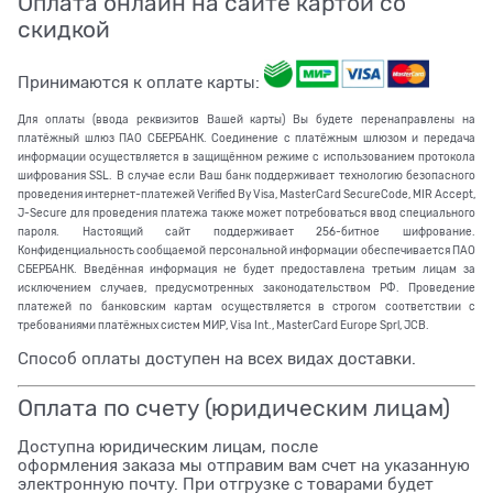
Оплата онлайн на сайте картой со
скидкой
Принимаются к оплате карты:
Для оплаты (ввода реквизитов Вашей карты) Вы будете перенаправлены на
платёжный шлюз ПАО СБЕРБАНК. Соединение с платёжным шлюзом и передача
информации осуществляется в защищённом режиме с использованием протокола
шифрования SSL. В случае если Ваш банк поддерживает технологию безопасного
проведения интернет-платежей Verified By Visa, MasterCard SecureCode, MIR Accept,
J-Secure для проведения платежа также может потребоваться ввод специального
пароля. Настоящий сайт поддерживает 256-битное шифрование.
Конфиденциальность сообщаемой персональной информации обеспечивается ПАО
СБЕРБАНК. Введённая информация не будет предоставлена третьим лицам за
исключением случаев, предусмотренных законодательством РФ. Проведение
платежей по банковским картам осуществляется в строгом соответствии с
требованиями платёжных систем МИР, Visa Int., MasterCard Europe Sprl, JCB.
Способ оплаты доступен на всех видах доставки.
Оплата по счету (юридическим лицам)
Доступна юридическим лицам, после
оформления заказа мы отправим вам счет на указанную
электронную почту. При отгрузке с товарами будет