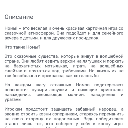
Описание
Номы! – это веселая и очень красивая карточная игра со
сказочной атмосферой. Она подойдет и для семейного
вечера с детьми, и для дружеских посиделок.
Кто такие Номы?
Это сказочные существа, которые живут в волшебной
стране. Они любят ездить верхом на лягушках и порхать
на бархатистых мотыльках, играть на волшебных
флейтах и прятаться под грибочками. Но жизнь их не
так безоблачна и прекрасна, как хотелось бы.
На каждом шагу отважных Номов подстерегают
опасности: пузыри-ловушки и сияющие кристаллы
наваждения, сверкающие молнии, наводнения и
ураганы!
Игрокам предстоит защищать забавный народец, а
заодно строить козни соперникам, стараясь переманить
на свою сторону их подопечных. Ведь победителем
станет лишь тот, кто соберет у себя к концу игры