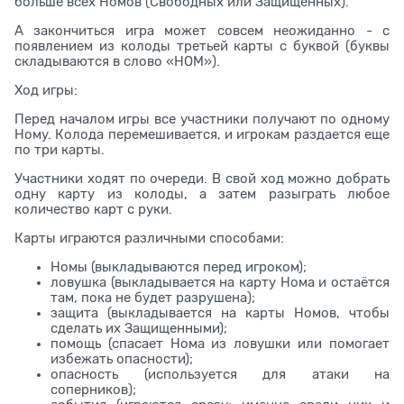
больше всех Номов (Свободных или Защищённых).
А закончиться игра может совсем неожиданно - с
появлением из колоды третьей карты с буквой (буквы
складываются в слово «НОМ»).
Ход игры:
Перед началом игры все участники получают по одному
Ному. Колода перемешивается, и игрокам раздается еще
по три карты.
Участники ходят по очереди. В свой ход можно добрать
одну карту из колоды, а затем разыграть любое
количество карт с руки.
Карты играются различными способами:
Номы (выкладываются перед игроком);
ловушка (выкладывается на карту Нома и остаётся
там, пока не будет разрушена);
защита (выкладывается на карты Номов, чтобы
сделать их Защищенными);
помощь (спасает Нома из ловушки или помогает
избежать опасности);
опасность (используется для атаки на
соперников);