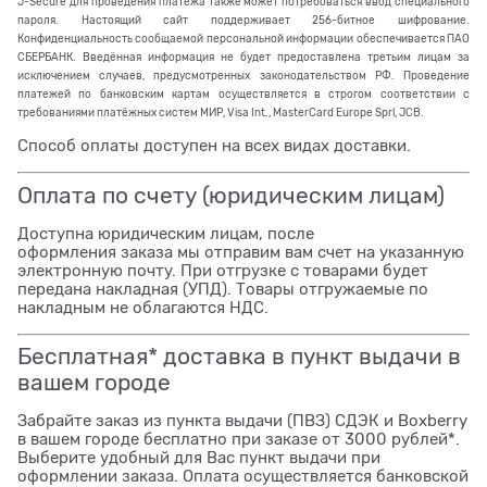
J-Secure для проведения платежа также может потребоваться ввод специального
пароля. Настоящий сайт поддерживает 256-битное шифрование.
Конфиденциальность сообщаемой персональной информации обеспечивается ПАО
СБЕРБАНК. Введённая информация не будет предоставлена третьим лицам за
исключением случаев, предусмотренных законодательством РФ. Проведение
платежей по банковским картам осуществляется в строгом соответствии с
требованиями платёжных систем МИР, Visa Int., MasterCard Europe Sprl, JCB.
Способ оплаты доступен на всех видах доставки.
Оплата по счету (юридическим лицам)
Доступна юридическим лицам, после
оформления заказа мы отправим вам счет на указанную
электронную почту. При отгрузке с товарами будет
передана накладная (УПД). Товары отгружаемые по
накладным не облагаются НДС.
Бесплатная* доставка в пункт выдачи в
вашем городе
Забрайте заказ из пункта выдачи (ПВЗ) СДЭК и Boxberry
в вашем городе бесплатно при заказе от 3000 рублей*.
Выберите удобный для Вас пункт выдачи при
оформлении заказа. Оплата осуществляется банковской