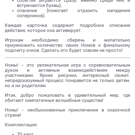
события (играются сразу; именно среди них и
встречаются буквы);
спасение (помогает отразить нападения
соперников).
Каждая карточка содержит подробное описание
действия, которое она активирует.
Игрокам необходимо сберечь и желательно
приумножить количество своих Номов к финальному
подсчету очков. Сделать это будет совсем не просто!
Номы! – это увлекательная игра с соревновательным
духом и активным взаимодействием между
участниками. Яркие рисунки, интересный сюжет,
непредсказуемый процесс понравится не только детям,
но и их родителям.
Итак, добро пожаловать в удивительный мир, где
обитают симпатичные волшебные существа!
Номы! - необыкновенные приключения в сказочной
стране!
Комплектация:
70 карт