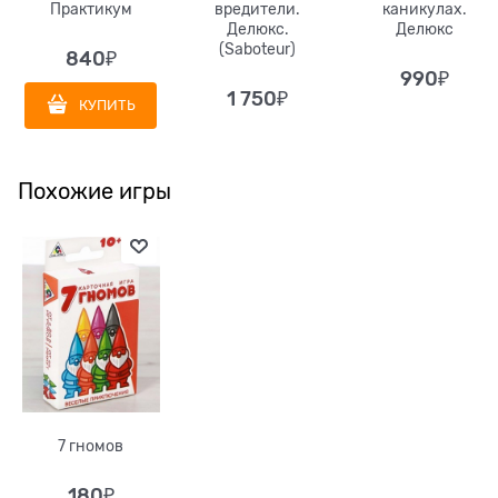
Практикум
вредители.
каникулах.
Делюкс.
Делюкс
(Saboteur)
840
₽
990
₽
1 750
₽
КУПИТЬ
Похожие игры
7 гномов
180
₽