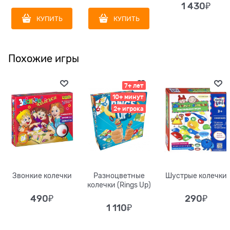
1 430
₽
КУПИТЬ
КУПИТЬ
Похожие игры
7+ лет
10+ минут
2+ игрока
Звонкие колечки
Разноцветные
Шустрые колечки
колечки (Rings Up)
490
₽
290
₽
1 110
₽