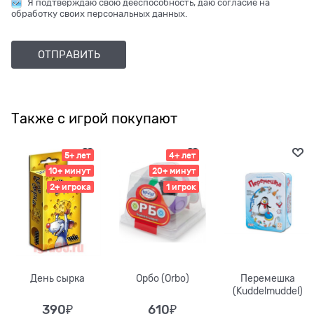
Я подтверждаю свою дееспособность, даю согласие на
обработку своих персональных данных.
Также с игрой покупают
5+ лет
4+ лет
10+ минут
20+ минут
2+ игрока
1 игрок
День сырка
Орбо (Orbo)
Перемешка
(Kuddelmuddel)
390
₽
610
₽